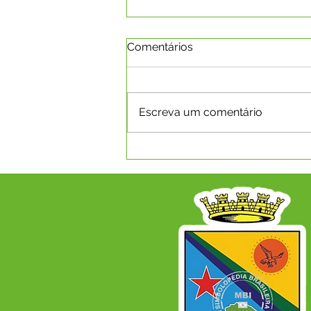
Comentários
Escreva um comentário
SECRETARIA MUNICIPAL DE
SAÚDE REALIZA 8ª
CONFERÊNCIA MUNICIPAL
DE SAÚDE COM O TEMA
"SAÚDE, DEMOCRACIA,
SOBERANIA E SUS: CUIDAR
DO POVO É CUIDAR DO
BRASIL", EM CAPIXABA