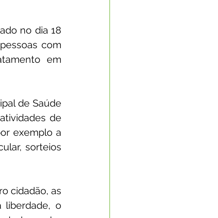
ado no dia 18 
e pessoas com 
atamento em 
ipal de Saúde 
tividades de 
or exemplo a 
lar, sorteios 
 cidadão, as 
liberdade, o 