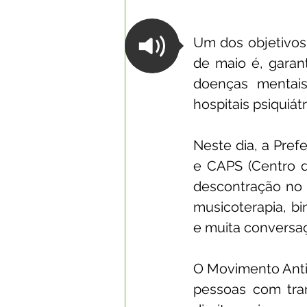
Um dos objetivos 
de maio é, garant
doenças mentai
hospitais psiquiá
Neste dia, a Pref
e CAPS (Centro de
descontração no 
musicoterapia, bin
e muita conversa
O Movimento Antim
pessoas com tran