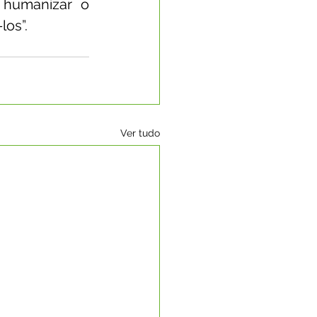
umanizar o  
los”.
Ver tudo