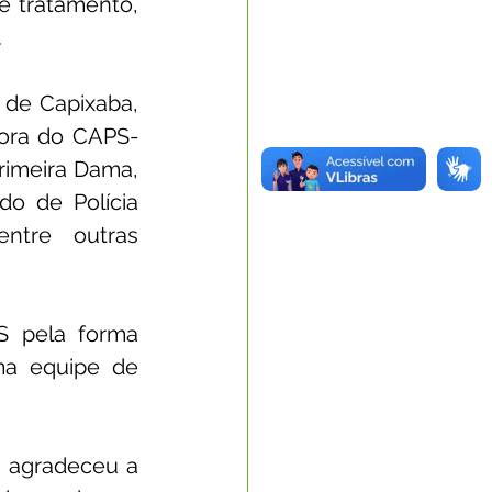
e tratamento, 
.
de Capixaba, 
dora do CAPS-
rimeira Dama, 
do de Polícia 
ntre outras 
 pela forma 
a equipe de 
 agradeceu a 