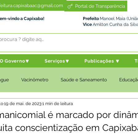
feitura.capixabaac@gmail.com
Portal de Transparência
Bem-vindo a Capixaba!
Prefeito
Manoel Maia (União
Vice
Amilton Cunha da Silv
O Governo🔽
Serviços🔽
Publicações 🔽
T
ngue
Vacinômetro
Saúde e Saneamento
Educaçã
to
19 de mai. de 2023
1 min de leitura
cultura e Meio Ambiente
Desenvolvimento Social
Despo
manicomial é marcado por dinâm
ita conscientização em Capixab
nstitucional e Governo
Políticas Públicas
Nota de Pesar