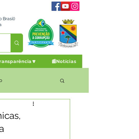
 Brasil)
a
ransparência🔽
📰Notícias
o
rto Cultura e Lazer
icas,
a
Campanhas