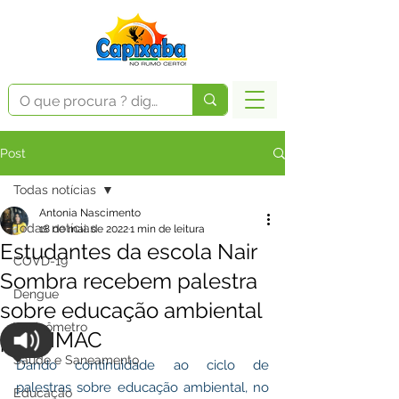
Post
Todas notícias
Antonia Nascimento
Todas notícias
18 de mai. de 2022
1 min de leitura
Estudantes da escola Nair
COVD-19
Sombra recebem palestra
Dengue
sobre educação ambiental
Vacinômetro
pelo IMAC
Saúde e Saneamento
Dando continuidade ao ciclo de 
palestras sobre educação ambiental, no 
Educação