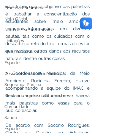
Vale fresar que o  objetivo das palestras 
Emenda Parlamentar
é trabalhar a conscientização dos 
Nota Oficial
estudantes sobre meio ambiente, 
levando informações em diversas 
Nota de Esclarecimento
pautas, tais como os cuidados com o 
Licitações
descarte correto do lixo, formas de evitar 
queimadas e outros danos aos recursos 
Assistência Social
naturais, dentre outras coisas.
Esporte
A Coordenadora Municipal de Meio 
Desenvolvimento Econômico
Ambiente, Rocicleia Ferreira, esteve 
Segurança Pública
acompanhando a equipe do IMAC e 
destacou que muito em breve haverá 
Reconhecimentos Institucionais
mais palestras como essas para o 
Comunidade
público escolar.
Saúde
De acordo com Socorro Rodrigues, 
Esporte
Chefe da Divisão de Educação 