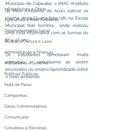
Município de Capixaba, o IMAC (Instituto 
Infraestrutura e Obras
de Meio Ambiente do Acre), esteve na 
manhã desta Quarta-feira (18), na Escola 
Agricultura e Meio Ambiente
Municipal Nair Sombra,  onde realizou 
Desenvolvimento Social
uma roda informativa com as turmas do 
8º e 9º ano.  
Desporto Cultura e Lazer
Administração e Finanças
Os estudantes denotaram muita 
animação e entusiasmo ao serem 
Institucional e Governo
envolvidos no ensino/aprendizado sobre 
Políticas Públicas
o meio ambiente.
Nota de Pesar
Campanhas
Datas Comemorativas
Comunicado
Convênios e Parcerias