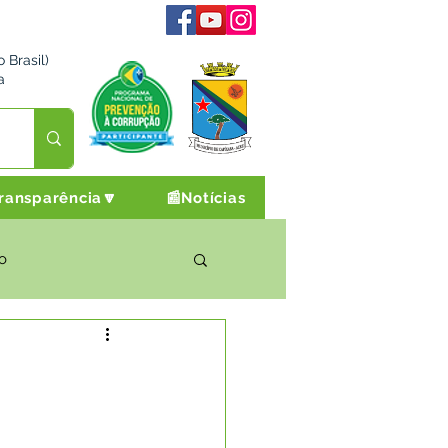
 Brasil)
a
ransparência🔽
📰Notícias
o
rto Cultura e Lazer
Campanhas