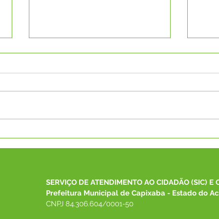
CAPS I promove evento da
Parc
Luta Antimanicomial e
Capi
lança jornal comunitário
Rodr
"Vozes da Saúde Mental"
mais
exam
SERVIÇO DE ATENDIMENTO AO CIDADÃO (SIC) E 
grat
Prefeitura Municipal de Capixaba - Estado do Ac
CNPJ 84.306.604/0001-50