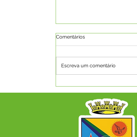
Comentários
Escreva um comentário
SECRETARIA MUNICIPAL DE
SAÚDE REALIZA 8ª
CONFERÊNCIA MUNICIPAL
DE SAÚDE COM O TEMA
"SAÚDE, DEMOCRACIA,
SOBERANIA E SUS: CUIDAR
DO POVO É CUIDAR DO
BRASIL", EM CAPIXABA