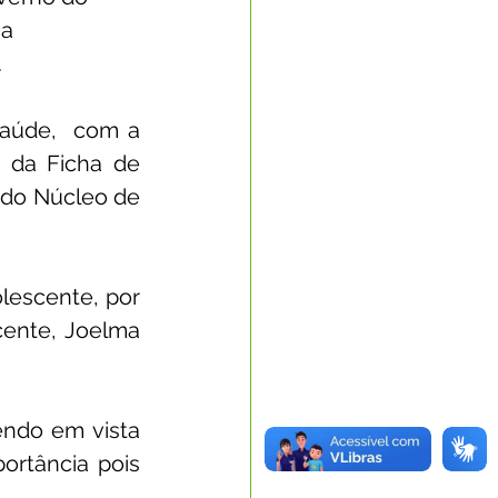
a 
.
aúde,  com a 
 da Ficha de 
do Núcleo de  
escente, por 
ente, Joelma 
ndo em vista 
rtância pois 