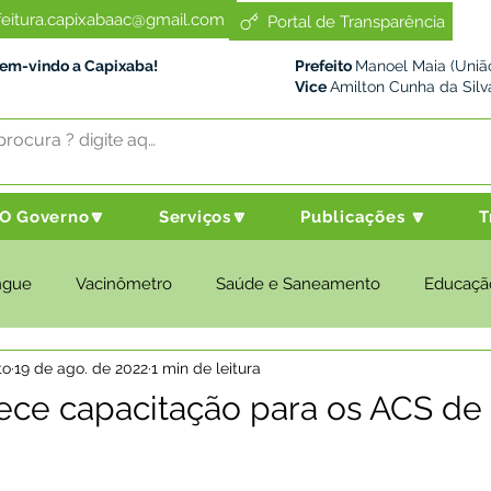
feitura.capixabaac@gmail.com
Portal de Transparência
Bem-vindo a Capixaba!
Prefeito
Manoel Maia (União
Vice
Amilton Cunha da Silv
O Governo🔽
Serviços🔽
Publicações 🔽
T
ngue
Vacinômetro
Saúde e Saneamento
Educaçã
to
19 de ago. de 2022
1 min de leitura
cultura e Meio Ambiente
Desenvolvimento Social
Despo
ece capacitação para os ACS de
nstitucional e Governo
Políticas Públicas
Nota de Pesar