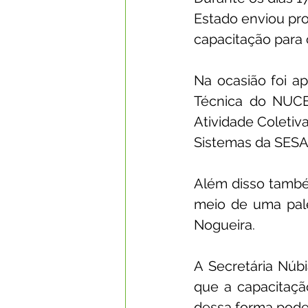
Estado enviou pro
capacitação para
Na ocasião foi a
Técnica do NUCE
Atividade Coletiv
Sistemas da SES
Além disso também
meio de uma pale
Nogueira.
A Secretária Núbi
que a capacitação
dessa forma pode