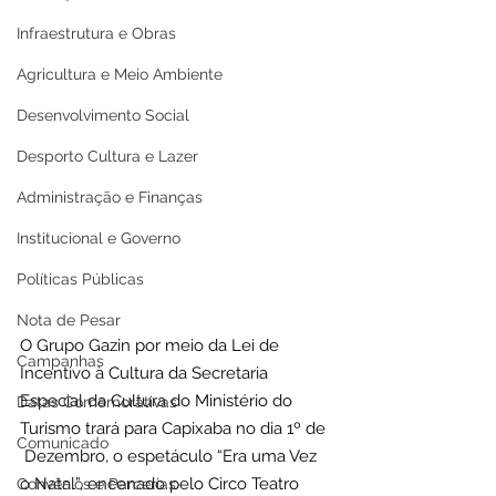
Infraestrutura e Obras
Agricultura e Meio Ambiente
Desenvolvimento Social
Desporto Cultura e Lazer
Administração e Finanças
Institucional e Governo
Políticas Públicas
Nota de Pesar
O Grupo Gazin por meio da Lei de 
Campanhas
Incentivo à Cultura da Secretaria 
Especial da Cultura do Ministério do 
Datas Comemorativas
Turismo trará para Capixaba no dia 1º de 
Comunicado
 Dezembro, o espetáculo “Era uma Vez 
o Natal”, encenado pelo Circo Teatro 
Convênios e Parcerias