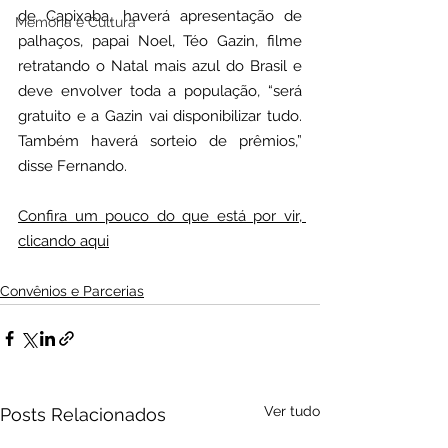
de Capixaba, haverá apresentação de 
Memória e Cultura
palhaços, papai Noel, Téo Gazin, filme 
retratando o Natal mais azul do Brasil e 
deve envolver toda a população, “será 
gratuito e a Gazin vai disponibilizar tudo. 
Também haverá sorteio de prêmios,” 
disse Fernando. 
Confira um pouco do que está por vir, 
clicando aqui
Convênios e Parcerias
Ver tudo
Posts Relacionados