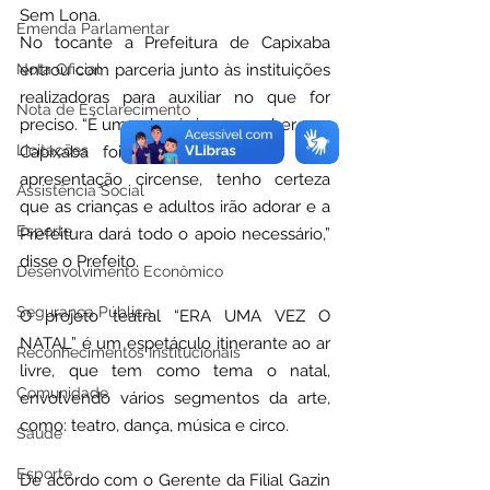
Sem Lona.
Emenda Parlamentar
No tocante a Prefeitura de Capixaba 
Nota Oficial
entrou com parceria junto às instituições 
realizadoras para auxiliar no que for 
Nota de Esclarecimento
preciso. “É uma alegria imensa saber que 
Licitações
Capixaba foi contemplada com essa 
apresentação circense, tenho certeza 
Assistência Social
que as crianças e adultos irão adorar e a 
Esporte
Prefeitura dará todo o apoio necessário,” 
disse o Prefeito.
Desenvolvimento Econômico
Segurança Pública
O projeto teatral “ERA UMA VEZ O 
NATAL” é um espetáculo itinerante ao ar 
Reconhecimentos Institucionais
livre, que tem como tema o natal, 
Comunidade
envolvendo vários segmentos da arte, 
como: teatro, dança, música e circo. 
Saúde
Esporte
De acordo com o Gerente da Filial Gazin 