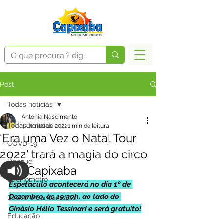
Post
Todas notícias
Antonia Nascimento
Todas notícias
4 de nov. de 2022
1 min de leitura
‘Era uma Vez o Natal Tour
COVD-19
2022’ trará a magia do circo
Dengue
para Capixaba
Vacinômetro
Espetáculo acontecerá no dia 1º de 
Dezembro, às 19:30h, ao lado do 
Saúde e Saneamento
Ginásio Hélio Tessinari e será gratuito!
Educação