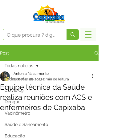
Post
Todas notícias
Antonia Nascimento
Todas notícias
1 de mar. de 2023
2 min de leitura
Equipe técnica da Saúde
COVD-19
realiza reuniões com ACS e
Dengue
enfermeiros de Capixaba
Vacinômetro
Saúde e Saneamento
Educação