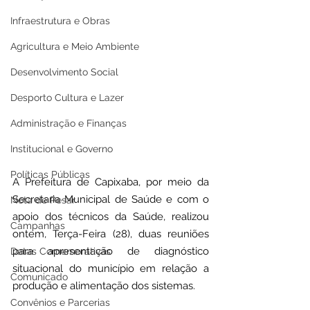
Infraestrutura e Obras
Agricultura e Meio Ambiente
Desenvolvimento Social
Desporto Cultura e Lazer
Administração e Finanças
Institucional e Governo
Políticas Públicas
A Prefeitura de Capixaba, por meio da 
Secretaria Municipal de Saúde e com o 
Nota de Pesar
apoio dos técnicos da Saúde, realizou 
Campanhas
ontem, Terça-Feira (28), duas reuniões 
para apresentação de diagnóstico 
Datas Comemorativas
situacional do município em relação a 
Comunicado
produção e alimentação dos sistemas.
Convênios e Parcerias