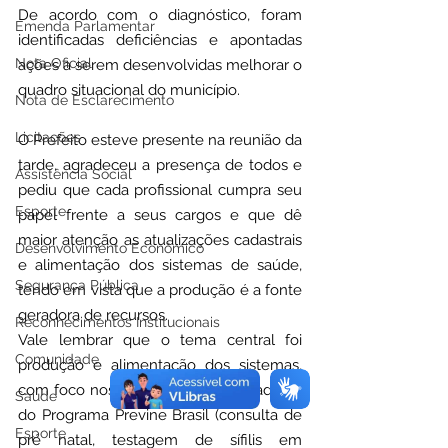
De acordo com o diagnóstico, foram 
Emenda Parlamentar
identificadas deficiências e apontadas 
Nota Oficial
ações a serem desenvolvidas melhorar o 
quadro situacional do município.
Nota de Esclarecimento
Licitações
O Prefeito esteve presente na reunião da 
tarde, agradeceu a presença de todos e 
Assistência Social
pediu que cada profissional cumpra seu 
Esporte
papel frente a seus cargos e que dê 
maior atenção as atualizações cadastrais 
Desenvolvimento Econômico
e alimentação dos sistemas de saúde, 
Segurança Pública
tendo em vista que a produção é a fonte 
geradora de recursos.
Reconhecimentos Institucionais
Vale lembrar que o tema central foi 
Comunidade
produção e alimentação dos sistemas, 
com foco nos sete principais indicadores 
Saúde
do Programa Previne Brasil (consulta de 
Esporte
pré natal, testagem de sífilis em 