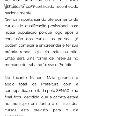
Ao todo serão de 06 a 08 cursos 
Memória e Cultura
gratuitos e com certificado reconhecido 
nacionalmente.
“Sei da importância do oferecimento de 
cursos de qualificação profissional para 
nossa população porque logo após a 
conclusão dos cursos as pessoas já 
podem começar a empreender e ter sua 
própria renda, seja ela extra ou não. 
Então será uma forma de inseri-las no 
mercado de trabalho,” disse o Prefeito.
No tocante Manoel Maia garantiu o 
apoio total da Prefeitura com a 
contrapartida solicitada pelo SENAC e ao 
final ficou decidido que a carreta estará 
no município em Junho e o início dos 
cursos está previsto para o dia 