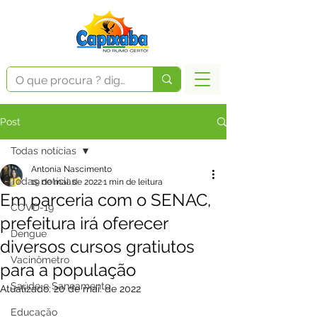
Post
Todas notícias
Antonia Nascimento
Todas notícias
19 de mai. de 2022
1 min de leitura
Em parceria com o SENAC,
COVD-19
prefeitura irá oferecer
Dengue
diversos cursos gratiutos
Vacinômetro
para a população
Saúde e Saneamento
Atualizado:
20 de mai. de 2022
Educação