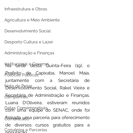
Infraestrutura e Obras
Agricultura e Meio Ambiente
Desenvolvimento Social
Desporto Cultura e Lazer
Administração e Finanças
Institucional e Governo
Na tarde desta Quinta-Feira (19), o 
Prefeito de Capixaba, Manoel Maia, 
Políticas Públicas
juntamente com a Secretária de 
Nota de Pesar
Desenvolvimento Social, Rakel Vieira e 
Secretária de Administração e Finanças, 
Campanhas
Luana D’Oliveira, estiveram reunidos 
Datas Comemorativas
com uma equipe do SENAC, onde foi 
firmada uma parceria para oferecimento 
Comunicado
de diversos cursos gratuitos para a 
Convênios e Parcerias
população.