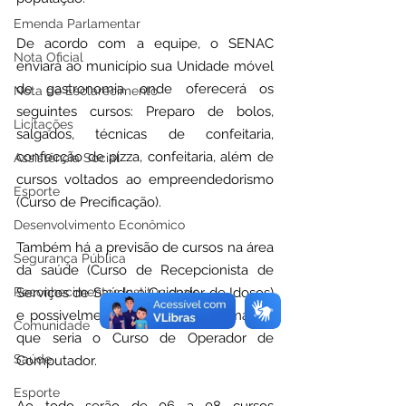
Emenda Parlamentar
De acordo com a equipe, o SENAC 
Nota Oficial
enviará ao município sua Unidade móvel 
de gastronomia, onde oferecerá os 
Nota de Esclarecimento
seguintes cursos: Preparo de bolos, 
Licitações
salgados, técnicas de confeitaria, 
confecção de pizza, confeitaria, além de 
Assistência Social
cursos voltados ao empreendedorismo 
Esporte
(Curso de Precificação).
Desenvolvimento Econômico
Também há a previsão de cursos na área 
Segurança Pública
da saúde (Curso de Recepcionista de 
Reconhecimentos Institucionais
Serviços de Saúde e Cuidador de Idosos) 
e possivelmente na área de informática, 
Comunidade
que seria o Curso de Operador de 
Saúde
Computador. 
Esporte