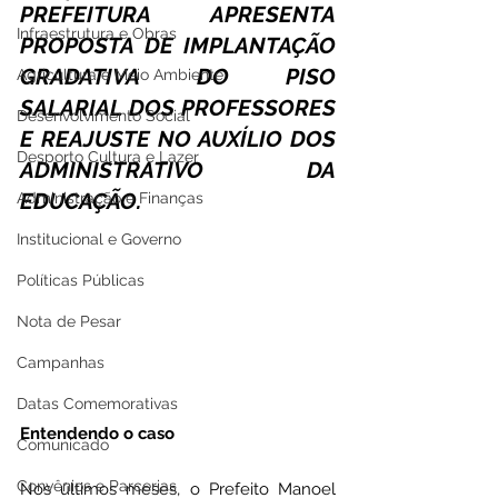
PREFEITURA APRESENTA 
Infraestrutura e Obras
PROPOSTA DE IMPLANTAÇÃO 
GRADATIVA DO PISO 
Agricultura e Meio Ambiente
SALARIAL DOS PROFESSORES 
Desenvolvimento Social
E REAJUSTE NO AUXÍLIO DOS 
Desporto Cultura e Lazer
ADMINISTRATIVO DA 
EDUCAÇÃO.
Administração e Finanças
Institucional e Governo
Políticas Públicas
Nota de Pesar
Campanhas
Datas Comemorativas
Entendendo o caso
Comunicado
Convênios e Parcerias
Nos últimos meses, o Prefeito Manoel 