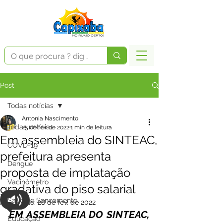
Post
Todas notícias
Antonia Nascimento
Todas notícias
25 de fev. de 2022
1 min de leitura
Em assembleia do SINTEAC,
COVD-19
prefeitura apresenta
Dengue
proposta de implatação
Vacinômetro
gradativa do piso salarial
Saúde e Saneamento
Atualizado:
28 de fev. de 2022
EM ASSEMBLEIA DO SINTEAC, 
Educação