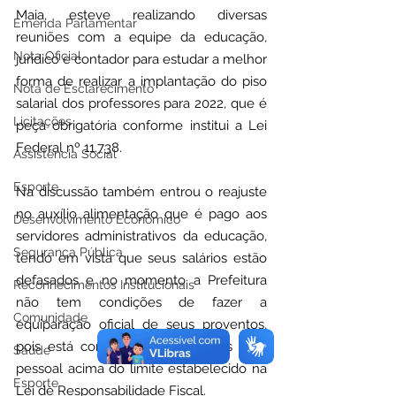
Maia, esteve realizando diversas 
Emenda Parlamentar
reuniões com a equipe da educação, 
Nota Oficial
jurídico e contador para estudar a melhor 
forma de realizar a implantação do piso 
Nota de Esclarecimento
salarial dos professores para 2022, que é 
Licitações
peça obrigatória conforme institui a Lei 
Federal nº 11.738.
Assistência Social
Esporte
Na discussão também entrou o reajuste 
no auxílio alimentação que é pago aos 
Desenvolvimento Econômico
servidores administrativos da educação, 
Segurança Pública
tendo em vista que seus salários estão 
defasados e no momento a Prefeitura 
Reconhecimentos Institucionais
não tem condições de fazer a 
Comunidade
equiparação oficial de seus proventos, 
pois está com o limite de gastos com 
Saúde
pessoal acima do limite estabelecido na 
Esporte
Lei de Responsabilidade Fiscal.