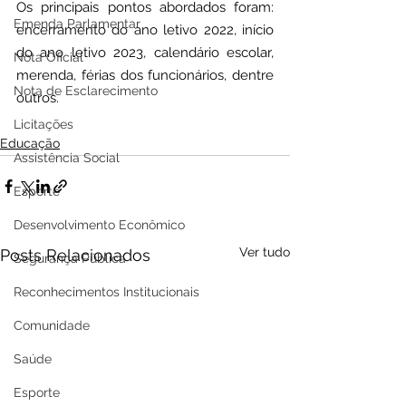
Os principais pontos abordados foram: 
Emenda Parlamentar
encerramento do ano letivo 2022, início 
do ano letivo 2023, calendário escolar, 
Nota Oficial
merenda, férias dos funcionários, dentre 
Nota de Esclarecimento
outros.
Licitações
Educação
Assistência Social
Esporte
Desenvolvimento Econômico
Ver tudo
Posts Relacionados
Segurança Pública
Reconhecimentos Institucionais
Comunidade
Saúde
Esporte