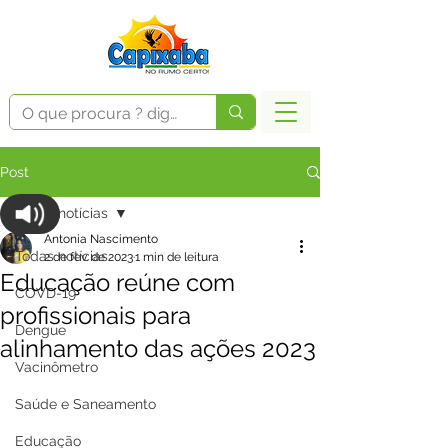
Post
Todas notícias
Antonia Nascimento
Todas notícias
2 de fev. de 2023
1 min de leitura
Educação reúne com
COVD-19
profissionais para
Dengue
alinhamento das ações 2023
Vacinômetro
Saúde e Saneamento
Educação