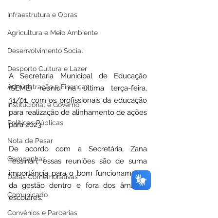
Infraestrutura e Obras
Agricultura e Meio Ambiente
Desenvolvimento Social
Desporto Cultura e Lazer
A Secretaria Municipal de Educação 
Administração e Finanças
(SEME) reuniu na última terça-feira, 
31/01, com os profissionais da educação 
Institucional e Governo
para realização de alinhamento de ações 
Políticas Públicas
para 2023.
Nota de Pesar
De acordo com a Secretária, Zana 
Campanhas
Tessinari, essas reuniões são de suma 
importância para o bom funcionamento 
Datas Comemorativas
da gestão dentro e fora dos âmbitos 
Comunicado
escolares.
Convênios e Parcerias