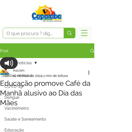
Post
Todas notícias
Ascom
Todas notícias
10 de mai. de 2024
1 min de leitura
Educação promove Café da
COVD-19
Manhã alusivo ao Dia das
Dengue
Mães
Vacinômetro
Saúde e Saneamento
Educação