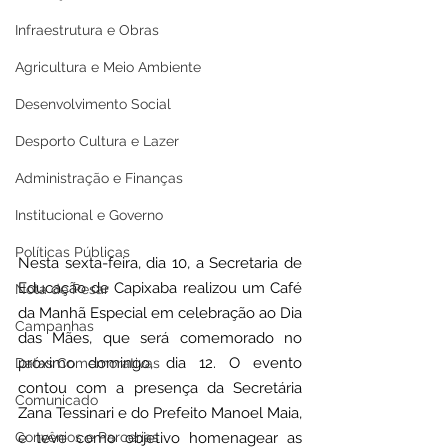
Infraestrutura e Obras
Agricultura e Meio Ambiente
Desenvolvimento Social
Desporto Cultura e Lazer
Administração e Finanças
Institucional e Governo
Políticas Públicas
Nesta sexta-feira, dia 10, a Secretaria de 
Educação de Capixaba realizou um Café 
Nota de Pesar
da Manhã Especial em celebração ao Dia 
Campanhas
das Mães, que será comemorado no 
próximo domingo, dia 12. O evento 
Datas Comemorativas
contou com a presença da Secretária 
Comunicado
Zana Tessinari e do Prefeito Manoel Maia, 
Convênios e Parcerias
e teve como objetivo homenagear as 