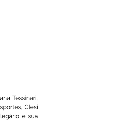
na Tessinari, 
portes, Clesi 
egário e sua 