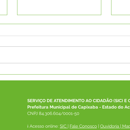
Capixaba recebe Menção
MPA
Honrosa da Medalha Paulo
regi
Freire 2026 do MEC por
gest
excelência na EJA
Acre
SERVIÇO DE ATENDIMENTO AO CIDADÃO (SIC) E 
Prefeitura Municipal de Capixaba - Estado do Ac
CNPJ 84.306.604/0001-50
ℹ️ Acesso online: 
SIC 
| 
Fale Conosco
 | 
Ouvidoria
|
Map