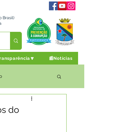
 Brasil)
a
ransparência🔽
📰Notícias
o
rto Cultura e Lazer
os do
Campanhas