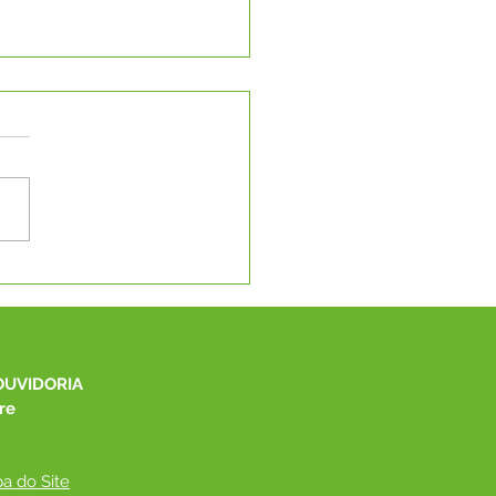
C promove capacitação
onal para fortalecer a
ão educacional no Alto
 e Capixaba
OUVIDORIA
re
a do Site