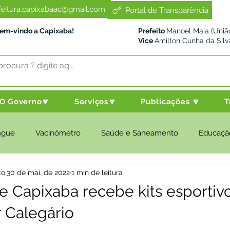
feitura.capixabaac@gmail.com
Portal de Transparência
Bem-vindo a Capixaba!
Prefeito
Manoel Maia (União
Vice
Amilton Cunha da Silv
O Governo🔽
Serviços🔽
Publicações 🔽
T
ngue
Vacinômetro
Saúde e Saneamento
Educaçã
to
30 de mai. de 2022
1 min de leitura
cultura e Meio Ambiente
Desenvolvimento Social
Despo
 Capixaba recebe kits esportiv
 Calegário
nstitucional e Governo
Políticas Públicas
Nota de Pesar