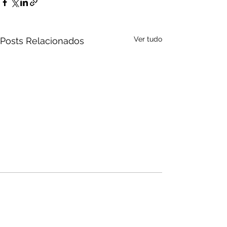
Ver tudo
Posts Relacionados
Audio by
websitevoice.com
Comentários