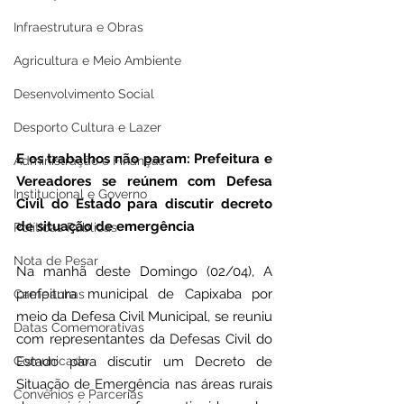
Infraestrutura e Obras
Agricultura e Meio Ambiente
Desenvolvimento Social
Desporto Cultura e Lazer
E os trabalhos não param: Prefeitura e 
Administração e Finanças
Vereadores se reúnem com Defesa 
Institucional e Governo
Civil do Estado para discutir decreto 
de situação de emergência
Políticas Públicas
Nota de Pesar
Na manhã deste Domingo (02/04), A 
prefeitura municipal de Capixaba por 
Campanhas
meio da Defesa Civil Municipal, se reuniu 
Datas Comemorativas
com representantes da Defesas Civil do 
Comunicado
Estado para discutir um Decreto de 
Situação de Emergência nas áreas rurais 
Convênios e Parcerias