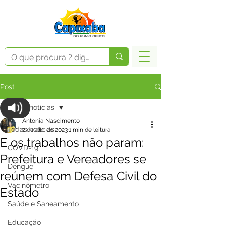
Post
Todas notícias
Antonia Nascimento
Todas notícias
2 de abr. de 2023
1 min de leitura
E os trabalhos não param:
COVD-19
Prefeitura e Vereadores se
Dengue
reúnem com Defesa Civil do
Vacinômetro
Estado
Saúde e Saneamento
Educação