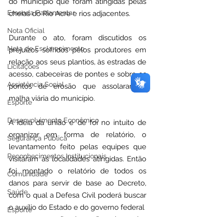
do município que foram atingidas pelas 
Emenda Parlamentar
cheias do Rio Acre e rios adjacentes.
Nota Oficial
Durante o ato, foram discutidos os 
Nota de Esclarecimento
prejuízos sofridos pelos produtores em 
relação aos seus plantios, às estradas de 
Licitações
acesso, cabeceiras de pontes e sobre os 
Assistência Social
pontos de erosão que assolaram a 
malha viária do município.
Esporte
Desenvolvimento Econômico
A ideia da união é de foi no intuito de 
organizar em forma de relatório, o 
Segurança Pública
levantamento feito pelas equipes que 
Reconhecimentos Institucionais
visitaram as localidades atingidas. Então 
foi montado o relatório de todos os 
Comunidade
danos para servir de base ao Decreto, 
Saúde
com o qual a Defesa Civil poderá buscar 
o auxílio do Estado e do governo federal  
Esporte