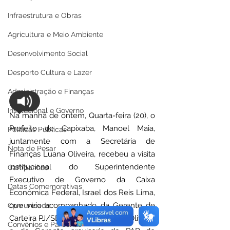
Infraestrutura e Obras
Agricultura e Meio Ambiente
Desenvolvimento Social
Desporto Cultura e Lazer
Administração e Finanças
Institucional e Governo
Na manhã de ontem, Quarta-feira (20), o 
Prefeito de Capixaba, Manoel Maia, 
Políticas Públicas
juntamente com a Secretária de 
Nota de Pesar
Finanças Luana Oliveira, recebeu a visita 
institucional do Superintendente 
Campanhas
Executivo de Governo da Caixa 
Datas Comemorativas
Econômica Federal, Israel dos Reis Lima, 
que veio acompanhado da Gerente de 
Comunicado
Carteira PJ/SEG Acre, Mara Rubia Oliveira 
Convênios e Parcerias