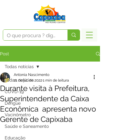
Post
Todas notícias
Antonia Nascimento
Todas notícias
21 de jul. de 2022
1 min de leitura
Durante visita à Prefeitura,
COVD-19
Superintendente da Caixa
Dengue
Econômica apresenta novo
Vacinômetro
Gerente de Capixaba
Saúde e Saneamento
Educação