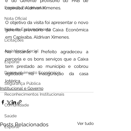
e do Gerente provisorio do PAB de 
Emenda Parlamentar
capixaba, Aldrivan Ximenes.
Nota Oficial
O objetivo da visita foi apresentar o novo 
Nota de Esclarecimento
gerente provisório da Caixa Econômica 
em Capixaba, Aldrivan Ximenes. 
Licitações
Assistência Social
No tocante o Prefeito agradeceu a 
parceria e os bons serviços que a Caixa 
Esporte
tem prestado ao município e cobrou 
Desenvolvimento Econômico
agilidade na inauguração da casa 
lotérica. 
Segurança Pública
Institucional e Governo
Reconhecimentos Institucionais
Comunidade
Saúde
Ver tudo
Posts Relacionados
Esporte