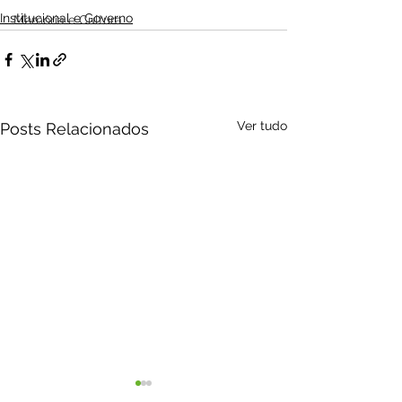
Institucional e Governo
Memória e Cultura
Ver tudo
Posts Relacionados