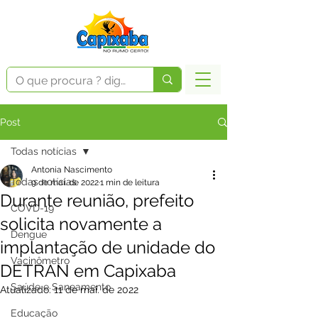
Post
Todas notícias
Antonia Nascimento
Todas notícias
9 de mai. de 2022
1 min de leitura
Durante reunião, prefeito
COVD-19
solicita novamente a
Dengue
implantação de unidade do
Vacinômetro
DETRAN em Capixaba
Saúde e Saneamento
Atualizado:
11 de mai. de 2022
Educação