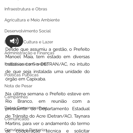
Infraestrutura e Obras
Agricultura e Meio Ambiente
Desenvolvimento Social
Desporto Cultura e Lazer
Desde que assumiu a gestão, o Prefeito 
Administração e Finanças
Manoel Maia, tem estado em diversas 
tratativas com o DETRAN/AC, no intuito 
Institucional e Governo
de que seja instalada uma unidade do 
Políticas Públicas
órgão em Capixaba.
Nota de Pesar
Na última semana o Prefeito esteve em 
Campanhas
Rio Branco, em reunião com a 
Datas Comemorativas
presidente do Departamento Estadual 
de Trânsito do Acre (Detran/AC), Taynara 
Comunicado
Martins, para ver o andamento do termo 
Convênios e Parcerias
de cooperação técnica e solicitar 