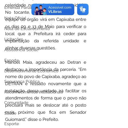
celeridade na implantação da unidade. 
Emenda Parlamentar
No tocante, ficou acordado que uma 
Nota Oficial
equipe do órgão virá em Capixaba entre 
os dias 09 e 13 de Maio para verificar o 
Nota de Esclarecimento
local que a Prefeitura irá ceder para 
Licitações
implantação da referida unidade e 
alinhar diversas questões.
Assistência Social
Esporte
Manoel Maia, agradeceu ao Detran e 
destacou a importância da parceria. “Em 
Desenvolvimento Econômico
nome do povo de Capixaba, agradeço ao 
Segurança Pública
DETRAN e ressalto novamente que a 
instalação dessa unidade irá facilitar os 
Reconhecimentos Institucionais
atendimentos de forma que o povo não 
Comunidade
precisará mais se deslocar até o posto 
mais próximo que fica em Senador 
Saúde
Guiomard,” disse o Prefeito.
Esporte