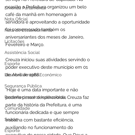
ocasião a Prefeitura organizou um belo 
Emenda Parlamentar
café da manhã em homenagem à 
Nota Oficial
servidora e aproveitando a oportunidade 
foi comemorado também os 
Nota de Esclarecimento
aniversariantes dos meses de Janeiro, 
Licitações
Fevereiro e Março.
Assistência Social
Creuza iniciou suas atividades servindo o 
Esporte
poder executivo deste município em 01 
de Abril de 1988.
Desenvolvimento Econômico
Segurança Pública
"Hoje é uma data importante e não 
Reconhecimentos Institucionais
poderia passar despercebida, Creuza faz 
parte da história da Prefeitura, é uma 
Comunidade
funcionária dedicada e que sempre 
Saúde
trabalha com bastante eficiência, 
auxiliando no funcionamento do 
Esporte