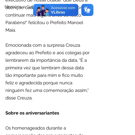
executivo de nossa cidade. Que Deus a 
Memória e Cultura
abençoe cada dia mais, para que possa 
continuar mais alguns anos conosco. 
Parabéns!" felicitou o Prefeito Manoel 
Maia.
Emocionada com a surpresa Creuza 
agradeceu ao Prefeito e aos colegas por 
lembrarem da importância da data, "É a 
primeira vez que lembram dessa data 
tão importante para mim e fico muito 
feliz e agradecida porque nunca 
ninguém fez uma comemoração assim," 
disse Creuza.
Sobre os aniversariantes
Os homenageados durante a 