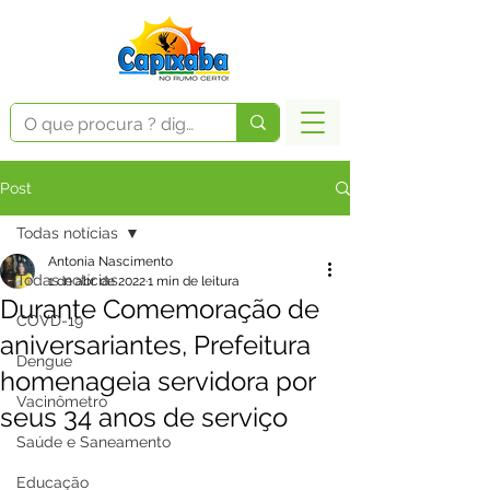
Post
Todas notícias
Antonia Nascimento
Todas notícias
1 de abr. de 2022
1 min de leitura
Durante Comemoração de
COVD-19
aniversariantes, Prefeitura
Dengue
homenageia servidora por
Vacinômetro
seus 34 anos de serviço
Saúde e Saneamento
Educação