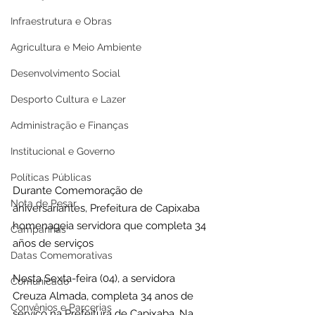
Infraestrutura e Obras
Agricultura e Meio Ambiente
Desenvolvimento Social
Desporto Cultura e Lazer
Administração e Finanças
Institucional e Governo
Políticas Públicas
Durante Comemoração de 
Nota de Pesar
aniversariantes, Prefeitura de Capixaba 
homenageia servidora que completa 34 
Campanhas
años de serviços
Datas Comemorativas
Nesta Sexta-feira (04), a servidora 
Comunicado
Creuza Almada, completa 34 anos de 
Convênios e Parcerias
serviço na Prefeitura de Capixaba. Na 