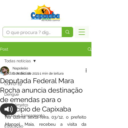
Post
Todas notícias
Napoleão
Todas notícias
6 de dez. de 2021
1 min de leitura
Deputada Federal Mara
COVD-19
Rocha anuncia destinação
Dengue
de emendas para o
Vacinômetro
Município de Capixaba
Saúde e Saneamento
Na última sexta-feira, 03/12, o prefeito 
Manoel Maia, recebeu a visita da 
Educação