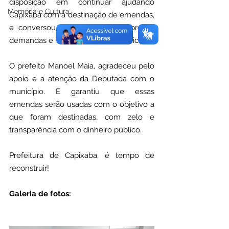
disposição em continuar ajudando 
Memória e Cultura
Capixaba com a destinação de emendas, 
e conversou com o prefeito sobre as 
demandas e necessidades do município.
O prefeito Manoel Maia, agradeceu pelo 
apoio e a atenção da Deputada com o 
município. E garantiu que essas 
emendas serão usadas com o objetivo a 
que foram destinadas, com zelo e 
transparência com o dinheiro público.
Prefeitura de Capixaba, é tempo de 
reconstruir!
Galeria de fotos: