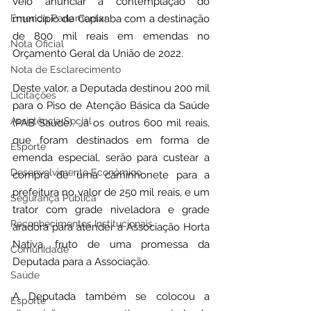
veio anunciar a contemplação do 
Emenda Parlamentar
município de Capixaba com a destinação 
de 800 mil reais em emendas no 
Nota Oficial
Orçamento Geral da União de 2022. 
Nota de Esclarecimento
Deste valor, a Deputada destinou 200 mil 
Licitações
para o Piso de Atenção Básica da Saúde 
Assistência Social
(PAB Saúde). Já os outros 600 mil reais, 
que foram destinados em forma de 
Esporte
emenda especial, serão para custear a 
Desenvolvimento Econômico
compra de uma caminhonete para a 
prefeitura no valor de 250 mil reais, e um 
Segurança Pública
trator com grade niveladora e grade 
Reconhecimentos Institucionais
aradora para atender a Associação Horta 
Nativa, fruto de uma promessa da 
Comunidade
Deputada para a Associação.
Saúde
A Deputada também se colocou a 
Esporte