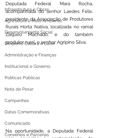
Deputada Federal Mara Rocha, 
Infraestrutura e Obras
acompanhada do senhor Laedes Félix, 
presidente da Associação de Produtores 
Agricultura e Meio Ambiente
Rurais Horta Nativa, localizada no ramal 
Desenvolvimento Social
Zaqueu Machado, e do também 
produtor rural, o senhor Agripino Silva.
Desporto Cultura e Lazer
Administração e Finanças
Institucional e Governo
Políticas Públicas
Nota de Pesar
Campanhas
Datas Comemorativas
Comunicado
Na oportunidade, a Deputada Federal 
Convênios e Parcerias