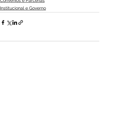
Convênios e Parcerias
Institucional e Governo
Ver tudo
Posts Relacionados
Audio by
websitevoice.com