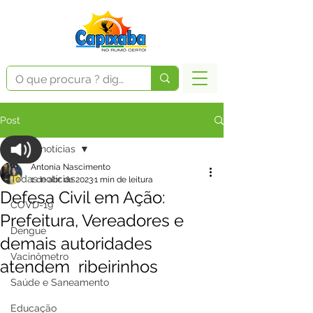
Post
Todas notícias
Antonia Nascimento
Todas notícias
1 de abr. de 2023
1 min de leitura
Defesa Civil em Ação:
COVD-19
Prefeitura, Vereadores e
Dengue
demais autoridades
Vacinômetro
atendem ribeirinhos
Saúde e Saneamento
Educação