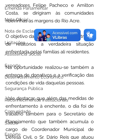
vereadores Felipe Pacheco e Amilton 
Emenda Parlamentar
Costa, se dirigiram às comunidades 
Nota Oficial
ribeirinhas às margens do Rio Acre.
Nota de Esclarecimento
O objetivo da viagem foi levantar através 
Licitações
de relatórios a verdadeira situação 
enfrentada pelas famílias ali residentes.
Assistência Social
Esporte
Na oportunidade realizou-se também a 
entrega de donativos e a verificação das 
Desenvolvimento Econômico
condições de vida daquelas pessoas.
Segurança Pública
Vale destacar que além das medidas de 
Reconhecimentos Institucionais
enfrentamento à enchente, o dia foi de 
Comunidade
trabalho também para o Secretário de 
Planejamento que também acumula o 
Saúde
cargo de Coordenador Municipal de 
Esporte
Defesa Civil, o Sr. Dário Reis que atuou 