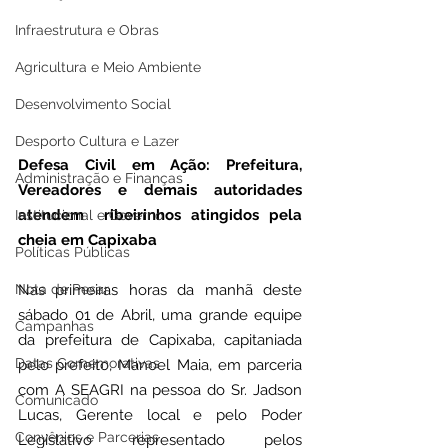
Infraestrutura e Obras
Agricultura e Meio Ambiente
Desenvolvimento Social
Desporto Cultura e Lazer
Defesa Civil em Ação: Prefeitura, 
Administração e Finanças
Vereadores e demais autoridades 
atendem  ribeirinhos atingidos pela 
Institucional e Governo
cheia em Capixaba
Políticas Públicas
Nota de Pesar
Nas primeiras horas da manhã deste 
sábado 01 de Abril, uma grande equipe 
Campanhas
da prefeitura de Capixaba, capitaniada 
Datas Comemorativas
pelo prefeito, Manoel Maia, em parceria 
com A SEAGRI na pessoa do Sr. Jadson 
Comunicado
Lucas, Gerente local e pelo Poder 
Convênios e Parcerias
Legislativo representado pelos 