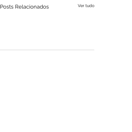
Ver tudo
Posts Relacionados
Audio by
websitevoice.com
Comentários