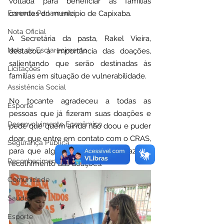
voltada para beneficiar as famílias 
Emenda Parlamentar
carentes do município de Capixaba.
Nota Oficial
A Secretária da pasta, Rakel Vieira, 
Nota de Esclarecimento
destacou a importância das doações, 
salientando que serão destinadas às 
Licitações
famílias em situação de vulnerabilidade. 
Assistência Social
No tocante agradeceu a todas as 
Esporte
pessoas que já fizeram suas doações e 
Desenvolvimento Econômico
pede que quem ainda não doou e puder 
doar, que entre em contato com o CRAS, 
Segurança Pública
para que alguém da equipe vá fazer o 
Reconhecimentos Institucionais
recolhimento das doações.
Comunidade
Saúde
Esporte