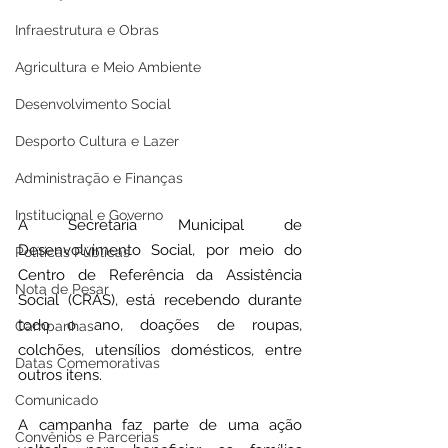
Infraestrutura e Obras
Agricultura e Meio Ambiente
Desenvolvimento Social
Desporto Cultura e Lazer
Administração e Finanças
Institucional e Governo
A Secretaria Municipal de 
Desenvolvimento Social, por meio do 
Políticas Públicas
Centro de Referência da Assistência 
Nota de Pesar
Social (CRAS), está recebendo durante 
todo o ano, doações de roupas, 
Campanhas
colchões, utensílios domésticos, entre 
Datas Comemorativas
outros itens. 
Comunicado
A campanha faz parte de uma ação 
Convênios e Parcerias