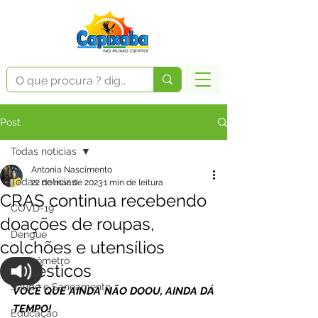
Post
Todas notícias
Antonia Nascimento
Todas notícias
22 de mar. de 2023
1 min de leitura
CRAS continua recebendo
COVD-19
doações de roupas,
Dengue
colchões e utensílios
Vacinômetro
domésticos
Saúde e Saneamento
VOCÊ QUE AINDA NÃO DOOU, AINDA DÁ 
TEMPO!
Educação