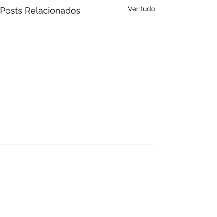
Ver tudo
Posts Relacionados
Audio by
websitevoice.com
Comentários