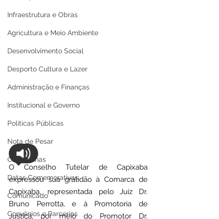
Infraestrutura e Obras
Agricultura e Meio Ambiente
Desenvolvimento Social
Desporto Cultura e Lazer
Administração e Finanças
Institucional e Governo
Políticas Públicas
Nota de Pesar
Campanhas
O Conselho Tutelar de Capixaba 
Datas Comemorativas
expressou sua gratidão à Comarca de 
Capixaba, representada pelo Juíz Dr. 
Comunicado
Bruno Perrotta, e à Promotoria de 
Convênios e Parcerias
Justiça, por meio do Promotor Dr. 