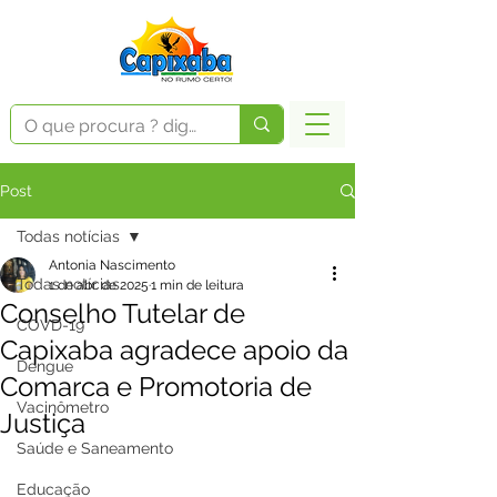
Post
Todas notícias
Antonia Nascimento
Todas notícias
1 de abr. de 2025
1 min de leitura
Conselho Tutelar de
COVD-19
Capixaba agradece apoio da
Dengue
Comarca e Promotoria de
Vacinômetro
Justiça
Saúde e Saneamento
Educação