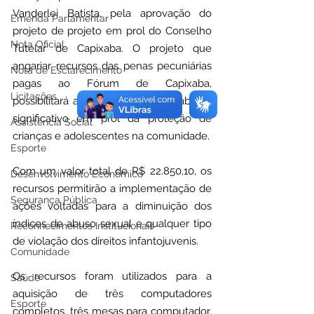
Vanderlei Batista, pela aprovação do 
Emenda Parlamentar
projeto de projeto em prol do Conselho 
Nota Oficial
Tutelar de Capixaba. O projeto que 
angariar recursos das penas pecuniárias 
Nota de Esclarecimento
pagas ao Fórum de Capixaba, 
Licitações
possibilitará a realização de um trabalho 
significativo em prol da proteção de 
Assistência Social
crianças e adolescentes na comunidade.
Esporte
Com um valor total de R$ 22.850,10, os 
Desenvolvimento Econômico
recursos permitirão a implementação de 
Segurança Pública
ações voltadas para a diminuição dos 
índices de abuso sexual e qualquer tipo 
Reconhecimentos Institucionais
de violação dos direitos infantojuvenis.  
Comunidade
Os recursos foram utilizados para a 
Saúde
aquisição de três computadores 
Esporte
completos, três mesas para computador, 