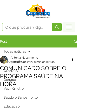
Post
Todas notícias
Antonia Nascimento
Todas notícias
5 de dez. de 2024
0 min de leitura
COMUNICADO SOBRE O
COVD-19
PROGRAMA SAÚDE NA
Dengue
HORA
Vacinômetro
Saúde e Saneamento
Educação