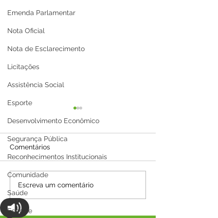
Emenda Parlamentar
Nota Oficial
Nota de Esclarecimento
Licitações
Assistência Social
Esporte
Desenvolvimento Econômico
Segurança Pública
Comentários
Reconhecimentos Institucionais
Comunidade
CAPS I promove evento
Parceria entre P
Escreva um comentário
Saúde
da Luta Antimanicomial
de Capixaba e H
e lança jornal
Rodrigues Lan
Esporte
comunitário "Vozes da
beneficia mais 