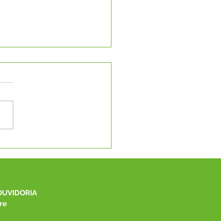
to Lilás e Agosto
rado: Um Mês de
ado, Proteção e
cientização
OUVIDORIA
re