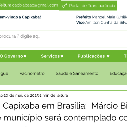
feitura.capixabaac@gmail.com
Portal de Transparência
Bem-vindo a Capixaba!
Prefeito
Manoel Maia (União
Vice
Amilton Cunha da Silv
O Governo🔽
Serviços🔽
Publicações 🔽
T
ngue
Vacinômetro
Saúde e Saneamento
Educaçã
to
20 de mai. de 2025
1 min de leitura
cultura e Meio Ambiente
Desenvolvimento Social
Despo
 Capixaba em Brasília: Márcio Bi
e município será contemplado 
nstitucional e Governo
Políticas Públicas
Nota de Pesar