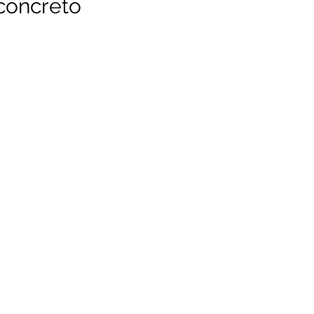
concreto
unicado
Convênios e Parcerias
Emenda Parlamentar
citações
Assistência Social
Esporte
Desenvolvime
cimentos Institucionais
Comunidade
Saúde
Espo