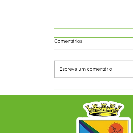
Comentários
Escreva um comentário
A Revolução Acreana: Do
Ouro Branco à Incorporação
Nacional