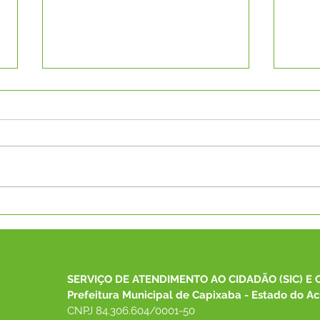
Saúde Mais Perto de Você:
Agos
Prefeitura de Capixaba
Dou
Realiza Grande Ação de
Cuid
Atendimento Especializado
Cons
no PA Alcoobrás
SERVIÇO DE ATENDIMENTO AO CIDADÃO (SIC) E 
Prefeitura Municipal de Capixaba - Estado do Ac
CNPJ 84.306.604/0001-50