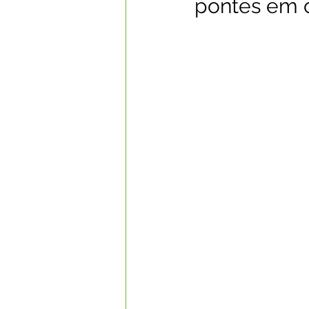
pontes em 
Datas Comemorativas
Com
Nota de Esclarecimento
Li
Segurança Pública
Reconhe
Memória e Cultura