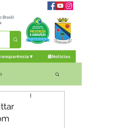
 Brasil)
a
ransparência🔽
📰Notícias
o
rto Cultura e Lazer
ttar
com
Campanhas