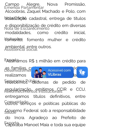
Campo Alegre, Nova Promissão, 
Emenda Parlamentar
Alcoobrás, Zaquel Machado e Polo, com 
Nota Oficial
atualização cadastral, entrega de títulos 
e disponibilização de crédito em diversas 
Nota de Esclarecimento
modalidades, como crédito inicial, 
Licitações
fomento, fomento mulher e crédito 
ambiental, entre outros. 
Assistência Social
Esporte
“Assinamos R$ 1 milhão em crédito para 
as famílias, cadastramos novos créditos, 
Desenvolvimento Econômico
realizamos atualização cadastral, 
Segurança Pública
recebemos dezenas de pedido de 
regularização, emitimos CCIR e CCU, 
Reconhecimentos Institucionais
entregamos títulos definitivos, entre 
Comunidade
outros serviços e políticas públicas do 
Governo Federal sob a responsabilidade 
Saúde
do Incra. Agradeço ao Prefeito de 
Esporte
Capixaba Manoel Maia e toda sua equipe 