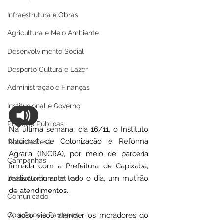
Infraestrutura e Obras
Agricultura e Meio Ambiente
Desenvolvimento Social
Desporto Cultura e Lazer
Administração e Finanças
Institucional e Governo
Políticas Públicas
Na última semana, dia 16/11, o Instituto 
Nacional de Colonização e Reforma 
Nota de Pesar
Agrária (INCRA), por meio de parceria 
Campanhas
firmada com a Prefeitura de Capixaba, 
realizou durante todo o dia, um mutirão 
Datas Comemorativas
de atendimentos.
Comunicado
Convênios e Parcerias
A ação visou atender os moradores do 