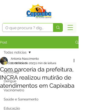
Post
Todas notícias
Antonia Nascimento
Todas notícias
20 de nov. de 2023
1 min de leitura
Com parceria da prefeitura,
COVD-19
INCRA realizou mutirão de
Dengue
atendimentos em Capixaba
Vacinômetro
Saúde e Saneamento
Educação