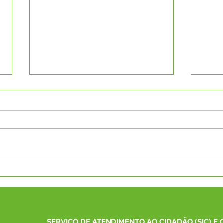
Prefeitura de Capixaba
Mais
solicita quebra-molas ao
Asfa
DNIT e celebra
AMAC
recapeamento da Avenida
pass
Governador Edmundo Pinto
em 
SERVIÇO DE ATENDIMENTO AO CIDADÃO (SIC) E 