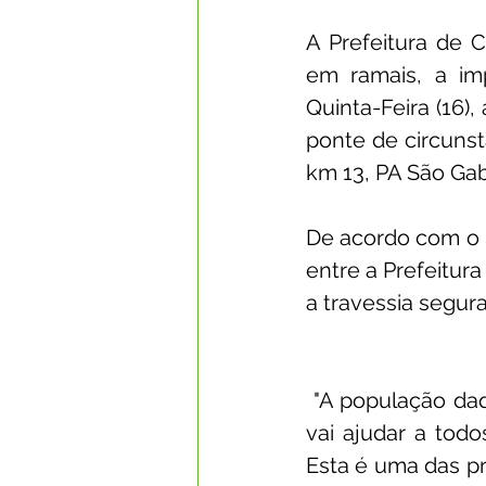
A Prefeitura de 
em ramais, a imp
Quinta-Feira (16)
ponte de circunst
km 13, PA São Gabr
De acordo com o P
entre a Prefeitur
a travessia segura
 "A população daquela localidade ganhou uma ponte que tanto precisava. Isso 
vai ajudar a todo
Esta é uma das pr