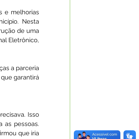
 e melhorias 
cípio. Nesta 
trução de uma 
l Eletrônico, 
as a parceria 
que garantirá 
 as pessoas. 
rmou que iria 