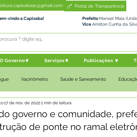
feitura.capixabaac@gmail.com
Portal de Transparência
Bem-vindo a Capixaba!
Prefeito
Manoel Maia (União
Vice
Amilton Cunha da Silv
O Governo🔽
Serviços🔽
Publicações 🔽
T
ngue
Vacinômetro
Saúde e Saneamento
Educaçã
to
17 de nov. de 2022
1 min de leitura
cultura e Meio Ambiente
Desenvolvimento Social
Despo
do governo e comunidade, prefe
strução de ponte no ramal eletrô
nstitucional e Governo
Políticas Públicas
Nota de Pesar