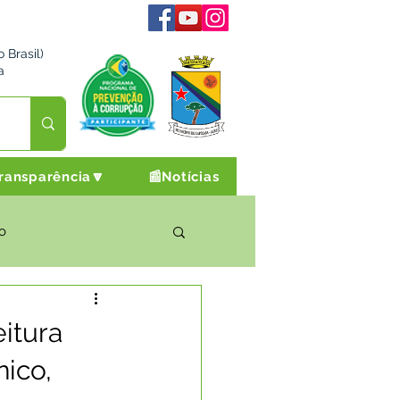
 Brasil)
a
ransparência🔽
📰Notícias
o
rto Cultura e Lazer
itura
nico,
Campanhas