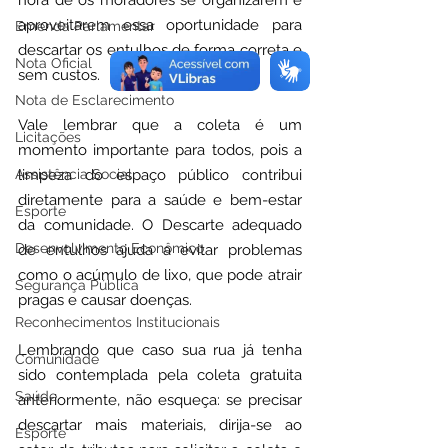
hora de os moradores se organizarem e 
aproveitarem essa oportunidade para 
Emenda Parlamentar
descartar os entulhos de forma correta e 
Nota Oficial
sem custos.
Nota de Esclarecimento
Vale lembrar que a coleta é um 
Licitações
momento importante para todos, pois a 
Assistência Social
limpeza do espaço público contribui 
diretamente para a saúde e bem-estar 
Esporte
da comunidade. O Descarte adequado 
Desenvolvimento Econômico
de entulhos ajuda a evitar problemas 
como o acúmulo de lixo, que pode atrair 
Segurança Pública
pragas e causar doenças. 
Reconhecimentos Institucionais
Lembrando que caso sua rua já tenha 
Comunidade
sido contemplada pela coleta gratuita 
Saúde
anteriormente, não esqueça: se precisar 
descartar mais materiais, dirija-se ao 
Esporte