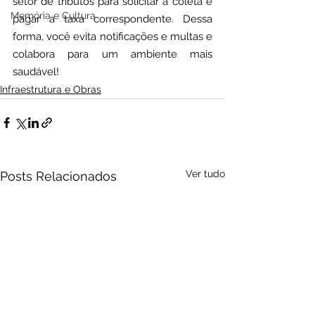
setor de tributos para solicitar a coleta e 
Memória e Cultura
pagar a taxa correspondente. Dessa 
forma, você evita notificações e multas e 
colabora para um ambiente mais 
saudável!
Infraestrutura e Obras
Ver tudo
Posts Relacionados