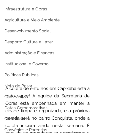
Infraestrutura e Obras
Agricultura e Meio Ambiente
Desenvolvimento Social
Desporto Cultura e Lazer
Administração e Finanças
Institucional e Governo
Políticas Públicas
Nota de Pesar
A coleta de entulhos em Capixaba está a 
todo vapor! A equipe da Secretaria de 
Campanhas
Obras está empenhada em manter a 
Datas Comemorativas
cidade limpa e organizada, e a próxima 
parada será no bairro Conquista, onde a 
Comunicado
coleta iniciará ainda nesta semana. É 
Convênios e Parcerias