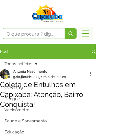
Post
Todas notícias
Antonia Nascimento
Todas notícias
3 de jun. de 2025
1 min de leitura
Coleta de Entulhos em
COVD-19
Capixaba: Atenção, Bairro
Dengue
Conquista!
Vacinômetro
Saúde e Saneamento
Educação