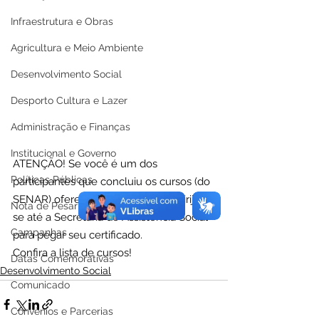
Infraestrutura e Obras
Agricultura e Meio Ambiente
Desenvolvimento Social
Desporto Cultura e Lazer
Administração e Finanças
Institucional e Governo
ATENÇÃO! Se você é um dos 
Políticas Públicas
participantes que concluiu os cursos (do 
SENAR) oferecidos na zona rural, dirija-
Nota de Pesar
se até a Secretaria de Assistência Social 
Campanhas
para pegar seu certificado.
Confira a lista de cursos!
Datas Comemorativas
Desenvolvimento Social
Comunicado
Convênios e Parcerias