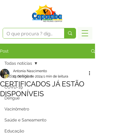
Post
Todas notícias
Antonia Nascimento
Todas notícias
13 de ago. de 2024
1 min de leitura
CERTIFICADOS JÁ ESTÃO
COVD-19
DISPONÍVEIS
Dengue
Vacinômetro
Saúde e Saneamento
Educação