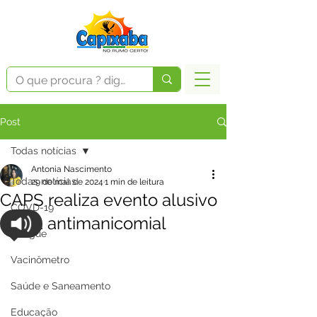
Post
Todas notícias
Antonia Nascimento
Todas notícias
29 de mai. de 2024
1 min de leitura
CAPS realiza evento alusivo
COVD-19
à luta antimanicomial
Dengue
Vacinômetro
Saúde e Saneamento
Educação