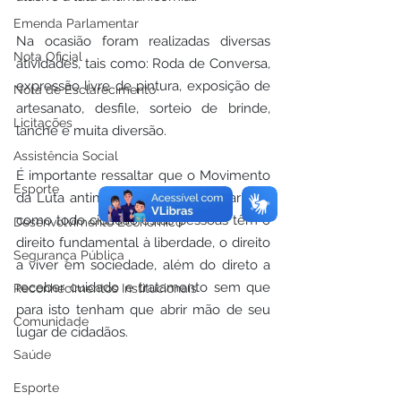
Emenda Parlamentar
Na ocasião foram realizadas diversas 
Nota Oficial
atividades, tais como: Roda de Conversa, 
expressão livre de pintura, exposição de 
Nota de Esclarecimento
artesanato, desfile, sorteio de brinde, 
Licitações
lanche e muita diversão.
Assistência Social
É importante ressaltar que o Movimento 
Esporte
da Luta antimanicomial faz lembrar que 
como todo cidadão estas pessoas têm o 
Desenvolvimento Econômico
direito fundamental à liberdade, o direito 
Segurança Pública
a viver em sociedade, além do direto a 
receber cuidado e tratamento sem que 
Reconhecimentos Institucionais
para isto tenham que abrir mão de seu 
Comunidade
lugar de cidadãos.
Saúde
Esporte