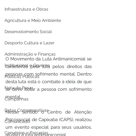
Infraestrutura e Obras
Agricultura e Meio Ambiente
Desenvolvimento Social
Desporto Cultura e Lazer
Administração e Finanças
O Movimento da Luta Antimanicomial se 
Institucional e Governo
caracteriza pela luta pelos direitos das 
pessoas com sofrimento mental. Dentro 
Políticas Públicas
desta luta está o combate à idéia de que 
Nota de Pesar
se deve isolar a pessoa com sofrimento 
mental.
Campanhas
Datas Comemorativas
Nesse sentido o Centro de Atenção 
Psicossocial de Capixaba (CAPS), realizou 
Comunicado
um evento especial para seus usuários, 
Convênios e Parcerias
alusivo à luta antimanicomial.