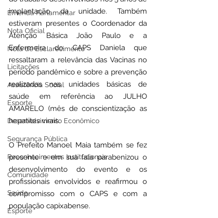
implantação da unidade. Também 
Emenda Parlamentar
estiveram presentes o Coordenador da 
Nota Oficial
Atenção Básica João Paulo e a 
Enfermeira do CAPS Daniela que 
Nota de Esclarecimento
ressaltaram a relevância das Vacinas no 
Licitações
período pandêmico e sobre a prevenção 
realizadas nas unidades básicas de 
Assistência Social
saúde em referência ao JULHO 
Esporte
AMARELO (mês de conscientização as 
hepatites virais.
Desenvolvimento Econômico
Segurança Pública
O Prefeito Manoel Maia também se fez 
Reconhecimentos Institucionais
presente e em sua fala parabenizou o 
desenvolvimento do evento e os 
Comunidade
profissionais envolvidos e reafirmou o 
Saúde
compromisso com o CAPS e com a 
população capixabense. 
Esporte