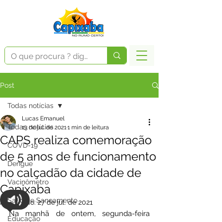
Post
Todas notícias
Lucas Emanuel
Todas notícias
13 de jul. de 2021
1 min de leitura
CAPS realiza comemoração
COVD-19
de 5 anos de funcionamento
Dengue
no calçadão da cidade de
Vacinômetro
Capixaba
Saúde e Saneamento
Atualizado:
27 de jul. de 2021
Na manhã de ontem, segunda-feira 
Educação