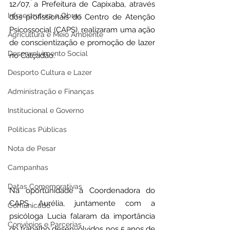
12/07, a Prefeitura de Capixaba, através 
Infraestrutura e Obras
dos profissionais do Centro de Atenção 
Psicossocial (CAPS), realizaram uma ação 
Agricultura e Meio Ambiente
de conscientização e promoção de lazer 
Desenvolvimento Social
no Calçadão.
Desporto Cultura e Lazer
Administração e Finanças
Institucional e Governo
Políticas Públicas
Nota de Pesar
Campanhas
Datas Comemorativas
Na oportunidade a Coordenadora do 
CAPS Aurélia, juntamente com a 
Comunicado
psicóloga Lucia falaram da importância 
Convênios e Parcerias
do trabalho desenvolvidos nos 5 anos de 