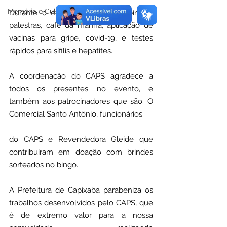
Memória e Cultura
Durante o evento foi realizada bingos, 
palestras, café da manhã, aplicação de 
vacinas para gripe, covid-19, e testes 
rápidos para sífilis e hepatites.
A coordenação do CAPS agradece a 
todos os presentes no evento, e 
também aos patrocinadores que são: O 
Comercial Santo Antônio, funcionários 
do CAPS e Revendedora Gleide que 
contribuíram em doação com brindes 
sorteados no bingo.
A Prefeitura de Capixaba parabeniza os 
trabalhos desenvolvidos pelo CAPS, que 
é de extremo valor para a nossa 