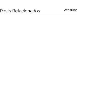
Ver tudo
Posts Relacionados
Audio by
websitevoice.com
Comentários