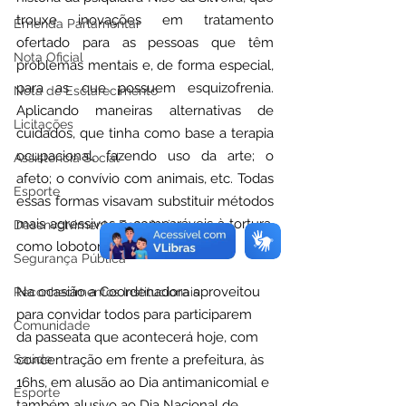
trouxe inovações em tratamento 
Emenda Parlamentar
ofertado para as pessoas que têm 
Nota Oficial
problemas mentais e, de forma especial, 
para as que possuem esquizofrenia. 
Nota de Esclarecimento
Aplicando maneiras alternativas de 
Licitações
cuidados, que tinha como base a terapia 
ocupacional, fazendo uso da arte; o 
Assistência Social
afeto; o convívio com animais, etc. Todas 
Esporte
essas formas visavam substituir métodos 
mais agressivos e comparáveis à tortura, 
Desenvolvimento Econômico
como lobotomia e eletrochoque.
Segurança Pública
Na ocasião a Coordenadora aproveitou 
Reconhecimentos Institucionais
para convidar todos para participarem 
Comunidade
da passeata que acontecerá hoje, com 
concentração em frente a prefeitura, às 
Saúde
16hs, em alusão ao Dia antimanicomial e 
Esporte
também alusivo ao 
Dia Nacional de 