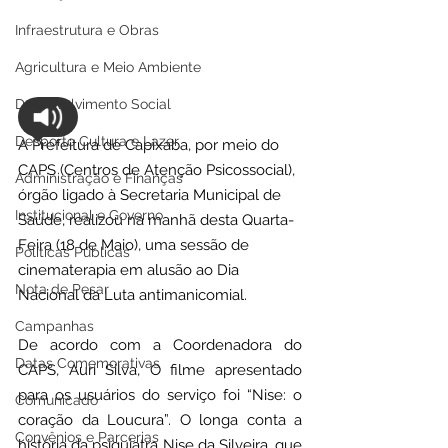
Infraestrutura e Obras
Agricultura e Meio Ambiente
Desenvolvimento Social
Desporto Cultura e Lazer
A Prefeitura de Capixaba, por meio do 
CAPS (Centros de Atenção Psicossocial), 
Administração e Finanças
órgão ligado à Secretaria Municipal de 
Institucional e Governo
Saúde, realizou na manhã desta Quarta-
Feira (18 de Maio), uma sessão de 
Políticas Públicas
cinematerapia em alusão ao Dia 
Nota de Pesar
Nacional da Luta antimanicomial.
Campanhas
De acordo com a Coordenadora do 
Datas Comemorativas
CAPS, Auri Silva, O filme apresentado 
para os usuários do serviço foi “Nise: o 
Comunicado
coração da Loucura”. O longa conta a 
Convênios e Parcerias
história da psiquiatra Nise da Silveira, que 