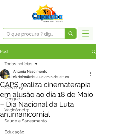
Post
Todas notícias
Antonia Nascimento
Todas notícias
18 de mai. de 2022
2 min de leitura
CAPS realiza cinematerapia
COVD-19
em alusão ao dia 18 de Maio
Dengue
– Dia Nacional da Luta
Vacinômetro
antimanicomial
Saúde e Saneamento
Educação