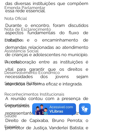
das diversas instituições que compõem 
Emenda Parlamentar
essa rede essencial.
Nota Oficial
Durante o encontro, foram 
discutidos 
Nota de Esclarecimento
aspectos fundamentais do fluxo de 
trabalho e o encaminhamento de 
Licitações
demandas relacionadas ao atendimento 
Assistência Social
de crianças e adolescentes no município. 
Esporte
A colaboração entre as instituições é 
vital para garantir que os direitos e 
Desenvolvimento Econômico
necessidades dos jovens sejam 
Segurança Pública
atendidos de forma eficaz e integrada.
Reconhecimentos Institucionais
A reunião contou com a presença de 
Comunidade
importantes autoridades e 
representantes, incluindo, o juiz de 
Saúde
Direito de Capixaba, Bruno Perrota; o 
Esporte
promotor de Justiça, Vanderlei Batista; e 