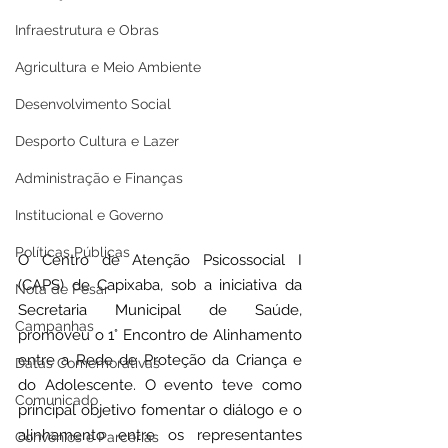
Infraestrutura e Obras
Agricultura e Meio Ambiente
Desenvolvimento Social
Desporto Cultura e Lazer
Administração e Finanças
Institucional e Governo
Políticas Públicas
O Centro de Atenção Psicossocial I 
(CAPS) de Capixaba, sob a iniciativa da 
Nota de Pesar
Secretaria Municipal de Saúde, 
Campanhas
promoveu o 1° Encontro de Alinhamento 
entre a Rede de Proteção da Criança e 
Datas Comemorativas
do Adolescente. O evento teve como 
Comunicado
principal objetivo fomentar o diálogo e o 
alinhamento entre os representantes 
Convênios e Parcerias