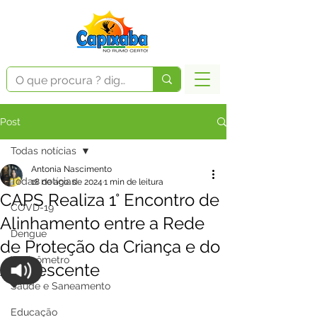
Post
Todas notícias
Antonia Nascimento
Todas notícias
18 de ago. de 2024
1 min de leitura
CAPS Realiza 1° Encontro de
COVD-19
Alinhamento entre a Rede
Dengue
de Proteção da Criança e do
Vacinômetro
Adolescente
Saúde e Saneamento
Educação