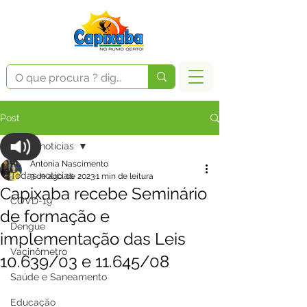
Post
Todas notícias
Antonia Nascimento
Todas notícias
3 de ago. de 2023
1 min de leitura
Capixaba recebe Seminário
COVD-19
de formação e
Dengue
implementação das Leis
Vacinômetro
10.639/03 e 11.645/08
Saúde e Saneamento
Educação