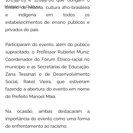
10.639/03 e 11.645/08 que obrigam o 
Memória e Cultura
ensino de história, cultura afro-brasileira 
e indígena em todos os 
estabelecimentos de ensino públicos e 
privados do país.
Participaram do evento, além do público 
supracitado, o Professor Ruberlei Muniz, 
Coordenador do Fórum Étnico-racial no 
município e as Secretárias de Educação, 
Zana Tessinari e de Desenvolvimento 
Social, Rakel Vieira, que estiveram 
fazendo a abertura do evento em nome 
do Prefeito Manoel Maia.
Na ocasião, ambas destacaram a 
importância do evento como uma forma 
de enfrentamento ao racismo.