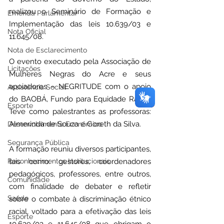
realizou o Seminário de Formação e 
Emenda Parlamentar
Implementação das leis 10.639/03 e 
Nota Oficial
11.645/08.
Nota de Esclarecimento
O evento executado pela Associação de 
Licitações
Mulheres Negras do Acre e seus 
apoiadores – NEGRITUDE com o apoio 
Assistência Social
do BAOBÁ, Fundo para Equidade Racial. 
Esporte
Teve como palestrantes as professoras: 
Almerinda de Souza e Goreth da Silva.
Desenvolvimento Econômico
Segurança Pública
A formação reuniu diversos participantes, 
Reconhecimentos Institucionais
tais como: gestores, coordenadores 
pedagógicos, professores, entre outros, 
Comunidade
com finalidade de debater e refletir 
Saúde
sobre o combate à discriminação étnico 
racial, voltado para a efetivação das leis 
Esporte