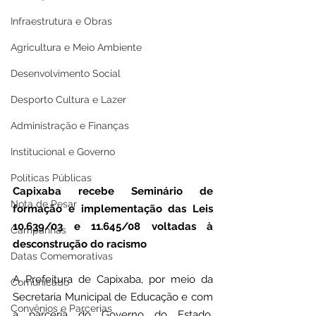
Infraestrutura e Obras
Agricultura e Meio Ambiente
Desenvolvimento Social
Desporto Cultura e Lazer
Administração e Finanças
Institucional e Governo
Políticas Públicas
Capixaba recebe Seminário de 
Nota de Pesar
formação e implementação das Leis 
10.639/03 e 11.645/08 voltadas à 
Campanhas
desconstrução do racismo
Datas Comemorativas
A Prefeitura de Capixaba, por meio da 
Comunicado
Secretaria Municipal de Educação e com 
Convênios e Parcerias
a parceria do Governo do Estado, 