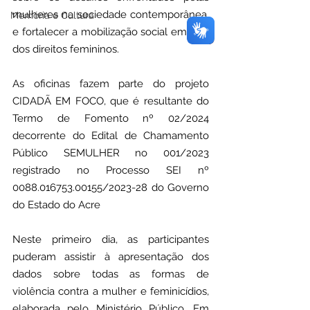
mulheres na sociedade contemporânea, 
Memória e Cultura
e fortalecer a mobilização social em prol 
dos direitos femininos.
As oficinas fazem parte do projeto 
CIDADÃ EM FOCO, que é resultante do 
Termo de Fomento nº 02/2024 
decorrente do Edital de Chamamento 
Público SEMULHER no 001/2023 
registrado no Processo SEI nº 
0088.016753.00155/2023-28 do Governo 
do Estado do Acre
Neste primeiro dia, as participantes 
puderam assistir à apresentação dos 
dados sobre todas as formas de 
violência contra a mulher e feminicídios, 
elaborada pelo Ministério Público. Em 