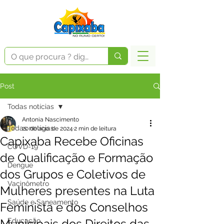
Post
Todas notícias
Antonia Nascimento
Todas notícias
20 de ago. de 2024
2 min de leitura
Capixaba Recebe Oficinas
COVD-19
de Qualificação e Formação
Dengue
dos Grupos e Coletivos de
Vacinômetro
Mulheres presentes na Luta
Saúde e Saneamento
Feminista e dos Conselhos
Municipais dos Direitos das
Educação