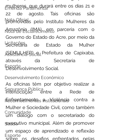
mulheres, que durará entre os dias 21 e 
Emenda Parlamentar
22 de agosto. Tais oficinas são 
Nota Oficial
promovidas pelo Instituto Mulheres da 
Amazônia (IMA), em parceria com o 
Nota de Esclarecimento
Governo do Estado do 
Acre, por meio da 
Licitações
Secretaria de Estado da Mulher 
(SEMULHER) e Prefeitura de Capixaba, 
Assistência Social
através da Secretaria de 
Esporte
Desenvolvimento Social.
Desenvolvimento Econômico
As oficinas têm por objetivo realizar a 
Segurança Pública
interlocução entre a Rede de 
Enfrentamento a Violência contra a 
Reconhecimentos Institucionais
Mulher e Sociedade Civil, como também 
Comunidade
um diálogo com o secretariado do 
executivo municipal. Além de promover 
Saúde
um espaço de aprendizado e reflexão 
Esporte
sobre os desafios enfrentados pelas 