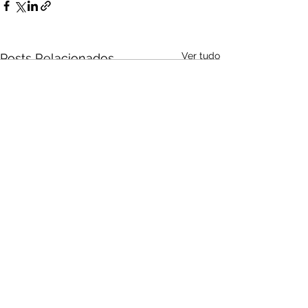
Ver tudo
Posts Relacionados
Audio by
websitevoice.com