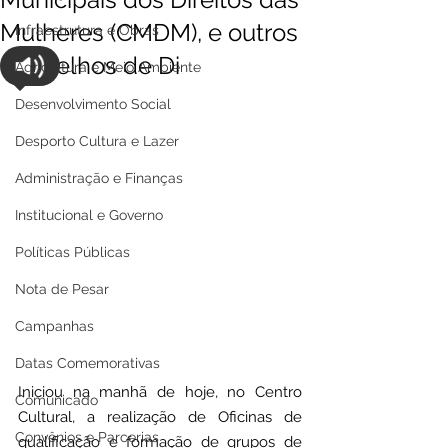
Mulheres (CMDM), e outros
Infraestrutura e Obras
Conselhos de Di
Agricultura e Meio Ambiente
Desenvolvimento Social
Desporto Cultura e Lazer
Administração e Finanças
Institucional e Governo
Políticas Públicas
Nota de Pesar
Campanhas
Datas Comemorativas
Iniciou na manhã de hoje, no Centro 
Comunicado
Cultural, a realização de Oficinas de 
Convênios e Parcerias
qualificação e formação de grupos de 