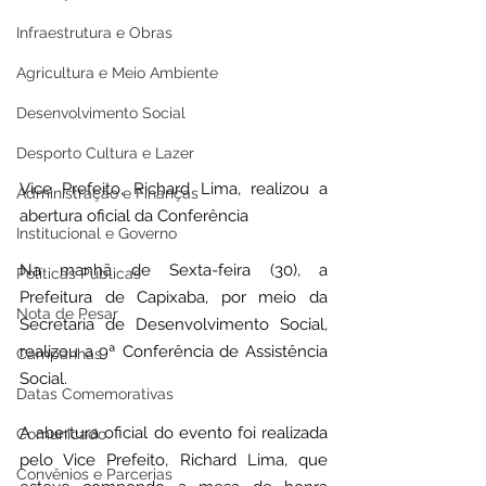
Infraestrutura e Obras
Agricultura e Meio Ambiente
Desenvolvimento Social
Desporto Cultura e Lazer
Vice Prefeito, Richard Lima, realizou a 
Administração e Finanças
abertura oficial da Conferência 
Institucional e Governo
Na manhã de Sexta-feira (30), a 
Políticas Públicas
Prefeitura de Capixaba, por meio da 
Nota de Pesar
Secretaria de Desenvolvimento Social, 
realizou a 9ª Conferência de Assistência 
Campanhas
Social.
Datas Comemorativas
A abertura oficial do evento foi realizada  
Comunicado
pelo Vice Prefeito, Richard Lima, que 
Convênios e Parcerias