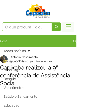
Post
Todas notícias
Antonia Nascimento
Todas notícias
3 de jul. de 2023
2 min de leitura
Capixaba realizou a 9ª
COVD-19
conferência de Assistência
Dengue
Social
Vacinômetro
Saúde e Saneamento
Educação