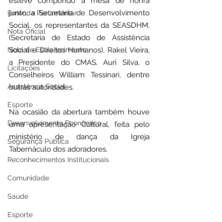
esteve compondo a mesa de honra 
junto, a Secretária de Desenvolvimento 
Emenda Parlamentar
Social, os representantes da SEASDHM, 
Nota Oficial
(Secretaria de Estado de Assistência 
Nota de Esclarecimento
Social e Direitos Humanos), Rakel Vieira,  
a Presidente do CMAS, Auri Silva, o 
Licitações
Conselheiros William Tessinari, dentre 
Assistência Social
outras autoridades.  
Esporte
Na ocasião da abertura também houve 
Desenvolvimento Econômico
uma apresentação Cultural, feita pelo 
ministério de dança da Igreja 
Segurança Pública
Tabernáculo dos adoradores.
Reconhecimentos Institucionais
Comunidade
Saúde
Esporte