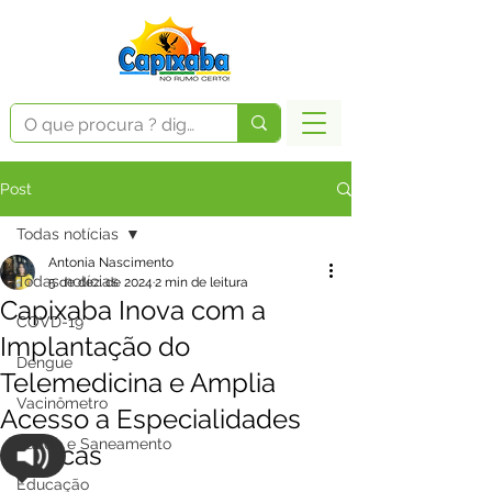
Post
Todas notícias
Antonia Nascimento
Todas notícias
5 de dez. de 2024
2 min de leitura
Capixaba Inova com a
COVD-19
Implantação do
Dengue
Telemedicina e Amplia
Vacinômetro
Acesso a Especialidades
Saúde e Saneamento
Médicas
Educação