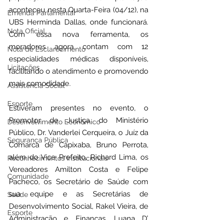
aconteceu nesta Quarta-Feira (04/12), na 
Emenda Parlamentar
UBS Herminda Dallas, onde funcionará. 
Nota Oficial
Com essa nova ferramenta, os 
moradores agora contam com 12 
Nota de Esclarecimento
especialidades médicas disponíveis, 
Licitações
facilitando o atendimento e promovendo 
mais comodidade.
Assistência Social
Esporte
Estiveram presentes no evento, o 
Promotor de Justiça do Ministério 
Desenvolvimento Econômico
Público, Dr. Vanderlei Cerqueira, o Juíz da 
Segurança Pública
Comarca de Capixaba, Bruno Perrota, 
além do Vice Prefeito, Richard Lima, os 
Reconhecimentos Institucionais
Vereadores Amilton Costa e Felipe 
Comunidade
Pacheco, os Secretário de Saúde com 
sua equipe e as Secretárias de 
Saúde
Desenvolvimento Social, Rakel Vieira, de 
Esporte
Administração e Finanças, Luana D’ 