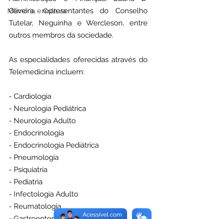
Oliveira, representantes do Conselho 
Memória e Cultura
Tutelar, Neguinha e Wercleson, entre 
outros membros da sociedade.
As especialidades oferecidas através do 
Telemedicina incluem:
- Cardiologia
- Neurologia Pediátrica
- Neurologia Adulto
- Endocrinologia
- Endocrinologia Pediátrica
- Pneumologia
- Psiquiatria
- Pediatria
- Infectologia Adulto
- Reumatologia
- Gastroenterologia Adulto