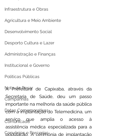
Infraestrutura e Obras
Agricultura e Meio Ambiente
Desenvolvimento Social
Desporto Cultura e Lazer
Administração e Finanças
Institucional e Governo
Políticas Públicas
Nota de Pesar
A Prefeitura de Capixaba, através da 
Secretaria de Saúde, deu um passo 
Campanhas
importante na melhoria da saúde pública 
Datas Comemorativas
com a implantação do Telemedicina, um 
serviço que amplia o acesso à 
Comunicado
assistência médica especializada para a 
Convênios e Parcerias
população. A cerimônia de implantação 