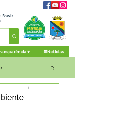
 Brasil)
a
ransparência🔽
📰Notícias
o
rto Cultura e Lazer
mbiente
Campanhas