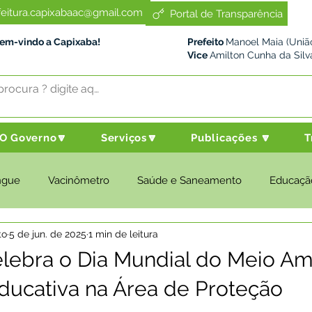
feitura.capixabaac@gmail.com
Portal de Transparência
Bem-vindo a Capixaba!
Prefeito
Manoel Maia (União
Vice
Amilton Cunha da Silv
O Governo🔽
Serviços🔽
Publicações 🔽
T
ngue
Vacinômetro
Saúde e Saneamento
Educaçã
to
5 de jun. de 2025
1 min de leitura
cultura e Meio Ambiente
Desenvolvimento Social
Despo
lebra o Dia Mundial do Meio A
ucativa na Área de Proteção
nstitucional e Governo
Políticas Públicas
Nota de Pesar