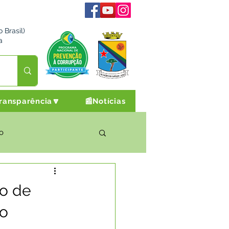
 Brasil)
a
ransparência🔽
📰Notícias
o
rto Cultura e Lazer
eo de
o
Campanhas