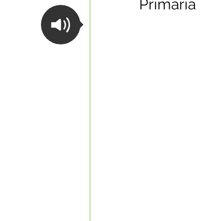
Primária
Datas Comemorativas
Com
Nota de Esclarecimento
Li
Segurança Pública
Reconhe
Memória e Cultura