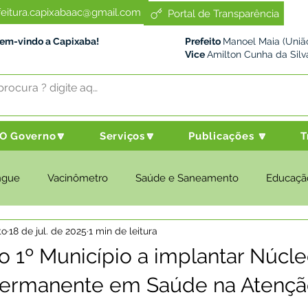
feitura.capixabaac@gmail.com
Portal de Transparência
Bem-vindo a Capixaba!
Prefeito
Manoel Maia (União
Vice
Amilton Cunha da Silv
O Governo🔽
Serviços🔽
Publicações 🔽
T
ngue
Vacinômetro
Saúde e Saneamento
Educaçã
to
18 de jul. de 2025
1 min de leitura
cultura e Meio Ambiente
Desenvolvimento Social
Despo
o 1º Município a implantar Núcl
ermanente em Saúde na Atençã
nstitucional e Governo
Políticas Públicas
Nota de Pesar