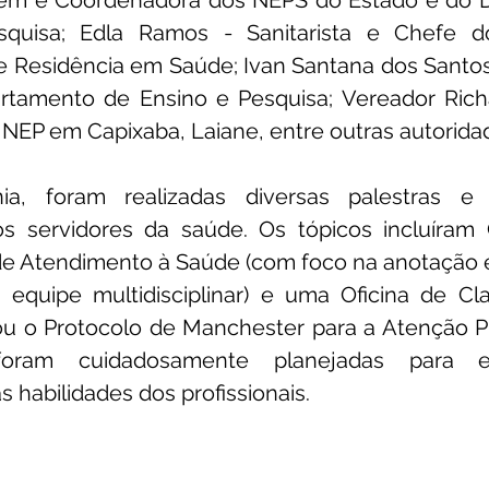
em e Coordenadora dos NEPS do Estado e do D
quisa; Edla Ramos - Sanitarista e Chefe d
 Residência em Saúde; Ivan Santana dos Santos 
tamento de Ensino e Pesquisa; Vereador Richa
NEP em Capixaba, Laiane, entre outras autorida
a, foram realizadas diversas palestras e c
os servidores da saúde. Os tópicos incluíram
 de Atendimento à Saúde (com foco na anotação 
equipe multidisciplinar) e uma Oficina de Clas
u o Protocolo de Manchester para a Atenção Pri
foram cuidadosamente planejadas para en
 habilidades dos profissionais.