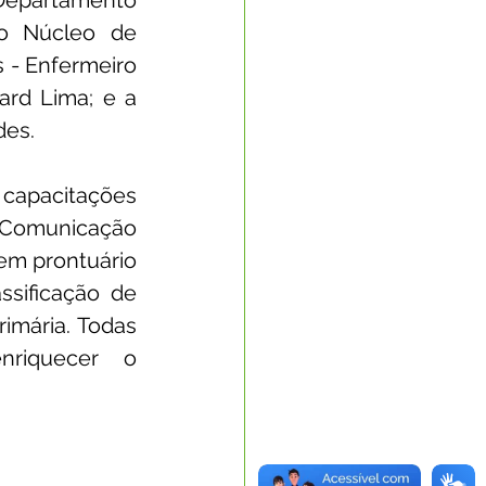
epartamento 
o Núcleo de 
- Enfermeiro 
rd Lima; e a 
des.
apacitações 
 Comunicação 
em prontuário 
sificação de 
mária. Todas 
riquecer o 