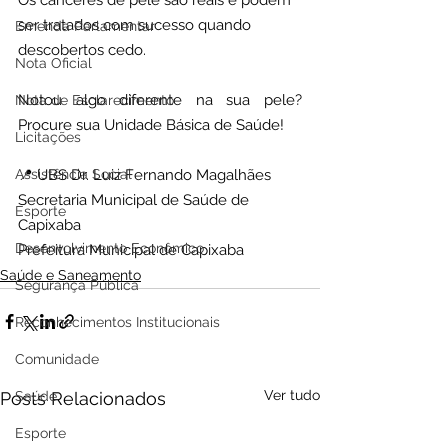
ser tratados com sucesso quando 
Emenda Parlamentar
descobertos cedo.
Nota Oficial
Notou algo diferente na sua pele? 
Nota de Esclarecimento
Procure sua Unidade Básica de Saúde!
Licitações
📍 UBS Dr. Luiz Fernando Magalhães
Assistência Social
Secretaria Municipal de Saúde de 
Esporte
Capixaba
Desenvolvimento Econômico
Prefeitura Municipal de Capixaba
Saúde e Saneamento
Segurança Pública
Reconhecimentos Institucionais
Comunidade
Ver tudo
Posts Relacionados
Saúde
Esporte