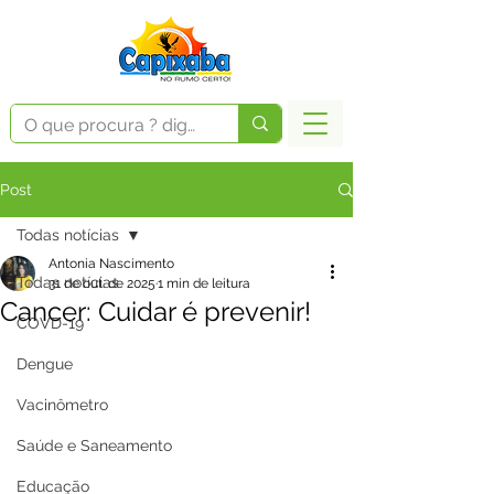
Post
Todas notícias
Antonia Nascimento
Todas notícias
31 de out. de 2025
1 min de leitura
Cancer: Cuidar é prevenir!
COVD-19
Dengue
Vacinômetro
Saúde e Saneamento
Educação