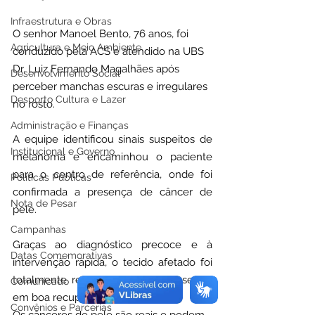
Infraestrutura e Obras
O senhor Manoel Bento, 76 anos, foi 
Agricultura e Meio Ambiente
conduzido pela ACS e atendido na UBS 
Dr. Luiz Fernando Magalhães após 
Desenvolvimento Social
perceber manchas escuras e irregulares 
Desporto Cultura e Lazer
no rosto.
Administração e Finanças
A equipe identificou sinais suspeitos de 
Institucional e Governo
melanoma e encaminhou o paciente 
para o centro de referência, onde foi 
Políticas Públicas
confirmada a presença de câncer de 
Nota de Pesar
pele.
Campanhas
Graças ao diagnóstico precoce e à 
Datas Comemorativas
intervenção rápida, o tecido afetado foi 
totalmente retirado e o paciente segue 
Comunicado
em boa recuperação. 
Convênios e Parcerias
Os cânceres de pele são reais e podem 