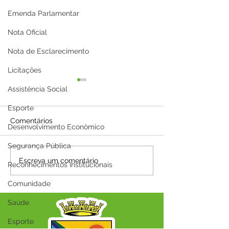
Emenda Parlamentar
Nota Oficial
Nota de Esclarecimento
Licitações
Assistência Social
Esporte
Comentários
Desenvolvimento Econômico
Segurança Pública
08 de março: Feliz Dia
29 de agosto: D
Escreva um comentário
Reconhecimentos Institucionais
Internacional da Mulher
Nacional do co
Fumo
Comunidade
Saúde
Esporte