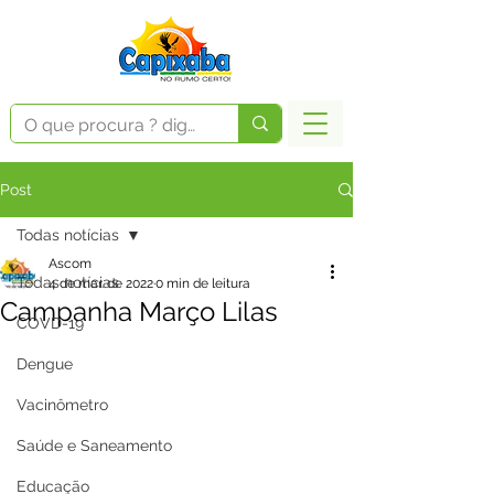
Post
Todas notícias
Ascom
Todas notícias
4 de mar. de 2022
0 min de leitura
Campanha Março Lilas
COVD-19
Dengue
Vacinômetro
Saúde e Saneamento
Educação