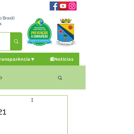
 Brasil)
a
ransparência🔽
📰Notícias
o
rto Cultura e Lazer
21
Campanhas