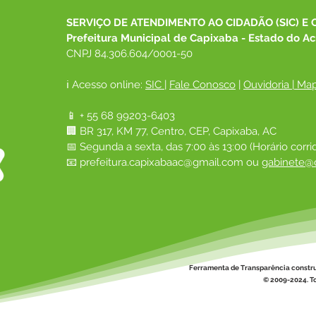
pop
SERVIÇO DE ATENDIMENTO AO CIDADÃO (SIC) E 
Prefeitura Municipal de Capixaba - Estado do Ac
CNPJ 84.306.604/0001-50
ℹ️ Acesso online: 
SIC 
| 
Fale Conosco
 | 
Ouvidoria
|
Map
📱 + 55 68 99203-6403
🏢 BR 317, KM 77, Centro, CEP, Capixaba, AC
📅 Segunda a sexta, das 7:00 às 13:00 (Horário corri
📧 
prefeitura.capixabaac@gmail.com
 ou
gabinete@c
Ferramenta de Transparência constr
© 2009-2024. To