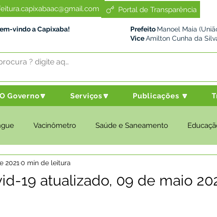
feitura.capixabaac@gmail.com
Portal de Transparência
Bem-vindo a Capixaba!
Prefeito
Manoel Maia (União
Vice
Amilton Cunha da Silv
O Governo🔽
Serviços🔽
Publicações 🔽
T
ngue
Vacinômetro
Saúde e Saneamento
Educaçã
e 2021
0 min de leitura
cultura e Meio Ambiente
Desenvolvimento Social
Despo
id-19 atualizado, 09 de maio 20
nstitucional e Governo
Políticas Públicas
Nota de Pesar