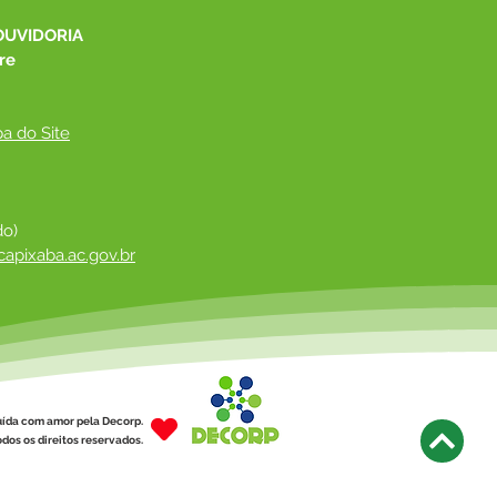
ulação
OUVIDORIA
re
a do Site
do)
apixaba.ac.gov.br
 ​
uída com amor pela Decorp.
dos os direitos reservados.