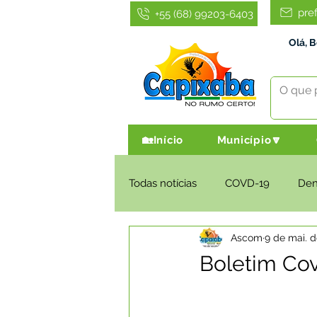
pre
+55 (68) 99203-6403
Olá, 
🏡Início
Município🔽
Todas notícias
COVD-19
De
Ascom
9 de mai. d
Infraestrutura e Obras
Agri
Boletim Cov
Administração e Finanças
I