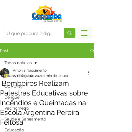
Post
Todas notícias
Antonia Nascimento
Todas notícias
27 de ago. de 2024
1 min de leitura
Bombeiros Realizam
COVD-19
Palestras Educativas sobre
Dengue
Incêndios e Queimadas na
Vacinômetro
Escola Argentina Pereira
Saúde e Saneamento
Feitosa
Educação