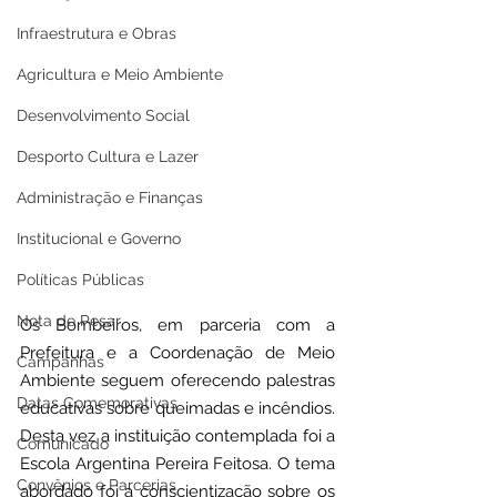
Infraestrutura e Obras
Agricultura e Meio Ambiente
Desenvolvimento Social
Desporto Cultura e Lazer
Administração e Finanças
Institucional e Governo
Políticas Públicas
Nota de Pesar
Os Bombeiros, em parceria com a 
Prefeitura e a Coordenação de Meio 
Campanhas
Ambiente seguem oferecendo palestras 
Datas Comemorativas
educativas sobre queimadas e incêndios. 
Desta vez a instituição contemplada foi a 
Comunicado
Escola Argentina Pereira Feitosa. O tema 
Convênios e Parcerias
abordado foi a conscientização sobre os 