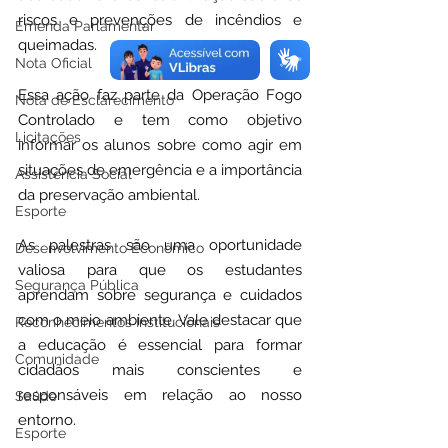
riscos e prevenções de incêndios e 
Emenda Parlamentar
queimadas.
Nota Oficial
Essa ação faz parte da Operação Fogo 
Nota de Esclarecimento
Controlado e tem como 
objetivo 
Licitações
informar os alunos sobre como agir em 
situações de emergência e a importância 
Assistência Social
da preservação ambiental.
Esporte
As palestras são uma oportunidade 
Desenvolvimento Econômico
valiosa para que os estudantes 
Segurança Pública
aprendam sobre segurança e cuidados 
com o meio ambiente. Vale destacar que 
Reconhecimentos Institucionais
a educação é essencial para formar 
Comunidade
cidadãos mais conscientes e 
responsáveis em relação ao nosso 
Saúde
entorno.
Esporte