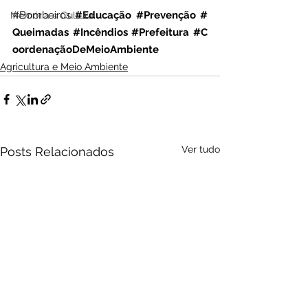
#Bombeiros
#Educação
#Prevenção
#
Memória e Cultura
Queimadas
#Incêndios
#Prefeitura
#C
oordenaçãoDeMeioAmbiente
Agricultura e Meio Ambiente
Ver tudo
Posts Relacionados