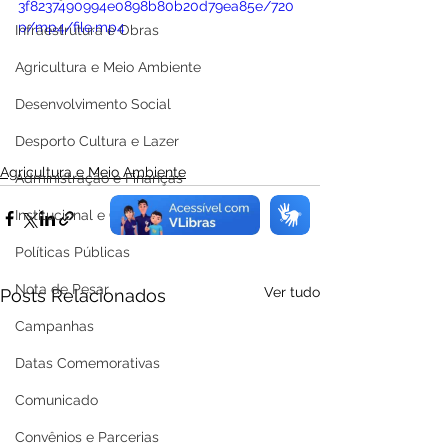
3f8237490994e0898b80b20d79ea85e/720
p/mp4/file.mp4
Infraestrutura e Obras
Agricultura e Meio Ambiente
Desenvolvimento Social
Desporto Cultura e Lazer
Agricultura e Meio Ambiente
Administração e Finanças
Institucional e Governo
Políticas Públicas
Nota de Pesar
Ver tudo
Posts Relacionados
Campanhas
Datas Comemorativas
Comunicado
Convênios e Parcerias