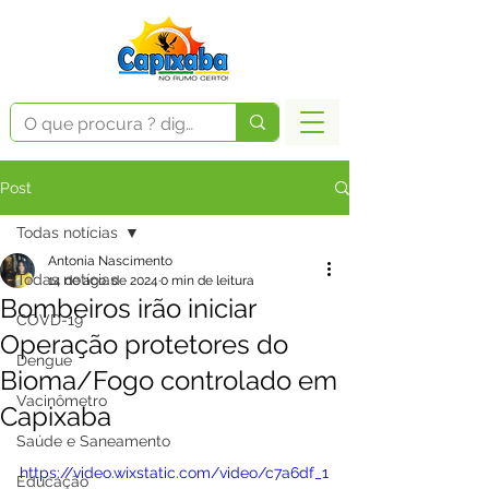
Post
Todas notícias
Antonia Nascimento
Todas notícias
14 de ago. de 2024
0 min de leitura
Bombeiros irão iniciar
COVD-19
Operação protetores do
Dengue
Bioma/Fogo controlado em
Vacinômetro
Capixaba
Saúde e Saneamento
https://video.wixstatic.com/video/c7a6df_1
Educação