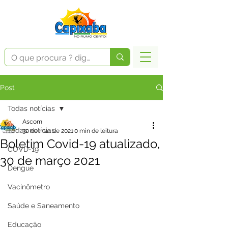
Post
Todas notícias
Ascom
Todas notícias
30 de mar. de 2021
0 min de leitura
Boletim Covid-19 atualizado,
COVD-19
30 de março 2021
Dengue
Vacinômetro
Saúde e Saneamento
Educação