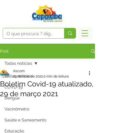
Post
Todas notícias
Ascom
Todas notícias
29 de mar. de 2021
0 min de leitura
Boletim Covid-19 atualizado,
COVD-19
29 de março 2021
Dengue
Vacinômetro
Saúde e Saneamento
Educação