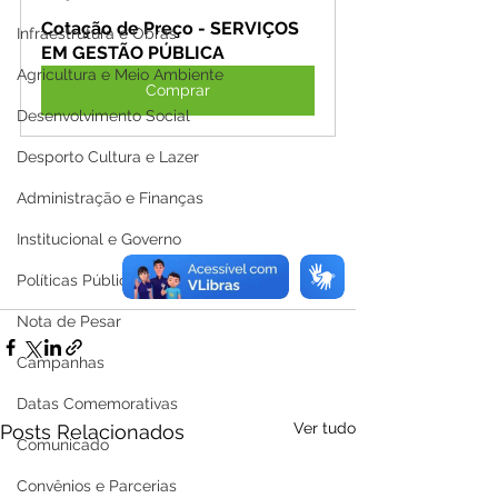
Cotação de Preço - SERVIÇOS 
Infraestrutura e Obras
EM GESTÃO PÚBLICA
Agricultura e Meio Ambiente
Comprar
Desenvolvimento Social
Desporto Cultura e Lazer
Administração e Finanças
Institucional e Governo
Políticas Públicas
Nota de Pesar
Campanhas
Datas Comemorativas
Ver tudo
Posts Relacionados
Comunicado
Convênios e Parcerias