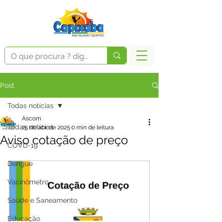
Post
Todas notícias
Ascom
Todas notícias
25 de abr. de 2025
0 min de leitura
Aviso cotação de preço
COVD-19
Dengue
Vacinômetro
Saúde e Saneamento
Educação