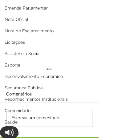
Emenda Parlamentar
Nota Oficial
Nota de Esclarecimento
Licitações
Assistência Social
Esporte
Desenvolvimento Econômico
Segurança Pública
Comentários
Reconhecimentos Institucionais
Comunidade
Saúde Mais Perto de
Agosto Lilás e 
Escreva um comentário
Saúde
Você: Prefeitura de
Dourado: Um M
Capixaba Realiza Grande
Cuidado, Prote
Esporte
Ação de Atendimento
Conscientizaçã