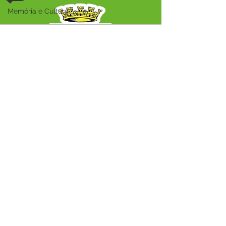
Especializado no PA
Memória e Cultura
Alcoobrás
Audio by
websitevoice.com
SERVIÇO DE ATENDIMENTO AO CIDADÃO 
(SIC) E OUVIDORIA
Prefeitura Municipal de Capixaba - 
Estado do Acre
CNPJ 84.306.604/0001-50
ℹ️ Acesso online: 
SIC 
| 
Fale Conosco
 | 
Ouvidoria
|
Mapa do Site