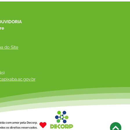
pamentos para
elho Tutelar e CMDCA
OUVIDORIA
re
a do Site
do)
apixaba.ac.gov.br
 ​
uída com amor pela Decorp.
dos os direitos reservados.