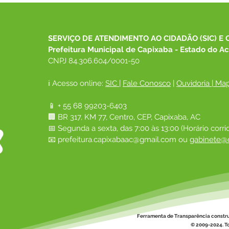
SOCIAL DE CAPIXABA
equi
PARTICIPA DO 26º
Cons
CONGEMAS E REPRESENTA
SERVIÇO DE ATENDIMENTO AO CIDADÃO (SIC) E 
O MUNICÍPIO EM
Prefeitura Municipal de Capixaba - Estado do Ac
ENCONTRO NACIONAL
CNPJ 84.306.604/0001-50
ℹ️ Acesso online: 
SIC 
| 
Fale Conosco
 | 
Ouvidoria
|
Map
📱 + 55 68 99203-6403
🏢 BR 317, KM 77, Centro, CEP, Capixaba, AC
📅 Segunda a sexta, das 7:00 às 13:00 (Horário corri
📧 
prefeitura.capixabaac@gmail.com
 ou
gabinete@c
Ferramenta de Transparência constr
© 2009-2024. To