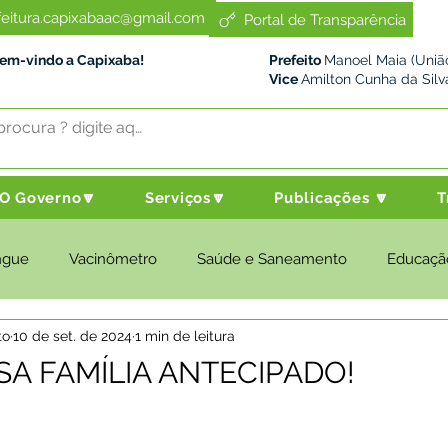
feitura.capixabaac@gmail.com
Portal de Transparência
Bem-vindo a Capixaba!
Prefeito
Manoel Maia (União
Vice
Amilton Cunha da Silv
O Governo🔽
Serviços🔽
Publicações 🔽
T
ngue
Vacinômetro
Saúde e Saneamento
Educaçã
to
10 de set. de 2024
1 min de leitura
cultura e Meio Ambiente
Desenvolvimento Social
Despo
SA FAMÍLIA ANTECIPADO!
nstitucional e Governo
Políticas Públicas
Nota de Pesar