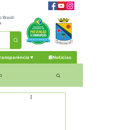
 Brasil)
a
ransparência🔽
📰Notícias
o
rto Cultura e Lazer
Campanhas