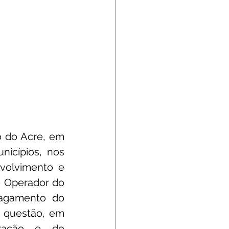
 do Acre, em 
icípios, nos 
olvimento e 
 Operador do 
agamento do 
benefício para as famílias do PBF residentes nos municípios em questão, em 
ração e do 