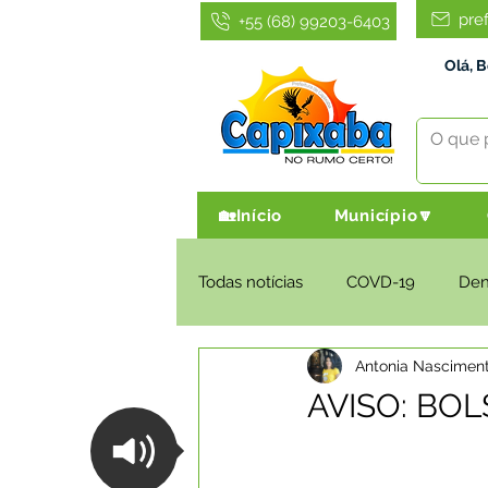
pre
+55 (68) 99203-6403
Olá, 
🏡Início
Município🔽
Todas notícias
COVD-19
De
Antonia Nascimen
Infraestrutura e Obras
Agri
AVISO: BOL
Administração e Finanças
I