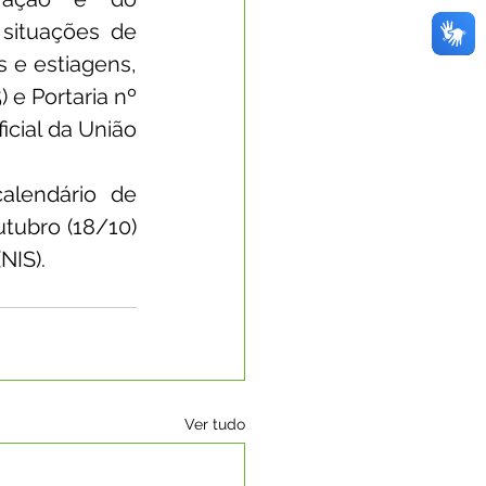
ituações de 
e estiagens, 
e Portaria nº 
icial da União 
lendário de 
ubro (18/10) 
NIS).
Ver tudo