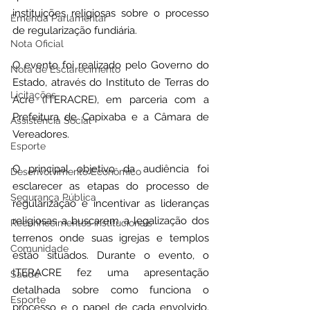
instituições religiosas sobre o processo 
Emenda Parlamentar
de regularização fundiária.
Nota Oficial
O evento foi realizado pelo Governo do 
Nota de Esclarecimento
Estado, através do Instituto de Terras do 
Licitações
Acre (ITERACRE), em parceria com a 
Prefeitura de Capixaba e a Câmara de 
Assistência Social
Vereadores.
Esporte
O principal objetivo da audiência foi 
Desenvolvimento Econômico
esclarecer as etapas do processo de 
Segurança Pública
regularização e incentivar as lideranças 
religiosas a buscarem a legalização dos 
Reconhecimentos Institucionais
terrenos onde suas igrejas e templos 
Comunidade
estão situados. Durante o evento, o 
ITERACRE fez uma apresentação 
Saúde
detalhada sobre como funciona o 
Esporte
processo e o papel de cada envolvido, 