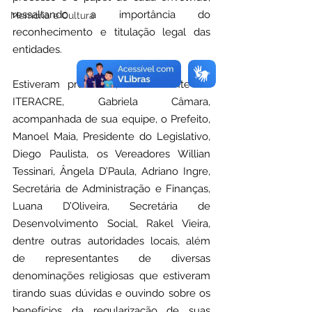
ressaltando a importância do 
Memória e Cultura
reconhecimento e titulação legal das 
entidades.
Estiveram presentes, a Presidente do 
ITERACRE, Gabriela Câmara, 
acompanhada de sua equipe, o Prefeito, 
Manoel Maia, Presidente do Legislativo, 
Diego Paulista, os Vereadores Willian 
Tessinari, Ângela D’Paula, Adriano Ingre, 
Secretária de Administração e Finanças, 
Luana D’Oliveira, Secretária de 
Desenvolvimento Social, Rakel Vieira, 
dentre outras autoridades locais, além 
de representantes de diversas 
denominações religiosas que estiveram 
tirando suas dúvidas e ouvindo sobre os 
benefícios da regularização de suas 