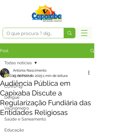
Post
Todas notícias
Antonia Nascimento
Todas notícias
13 de mar. de 2025
1 min de leitura
Audiência Pública em
COVD-19
Capixaba Discute a
Dengue
Regularização Fundiária das
Vacinômetro
Entidades Religiosas
Saúde e Saneamento
Educação