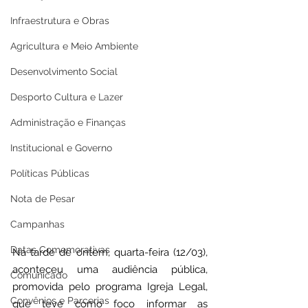
Infraestrutura e Obras
Agricultura e Meio Ambiente
Desenvolvimento Social
Desporto Cultura e Lazer
Administração e Finanças
Institucional e Governo
Políticas Públicas
Nota de Pesar
Campanhas
Datas Comemorativas
Na tarde de ontem, quarta-feira (12/03), 
aconteceu uma audiência pública, 
Comunicado
promovida pelo programa Igreja Legal, 
Convênios e Parcerias
que teve como foco informar as 