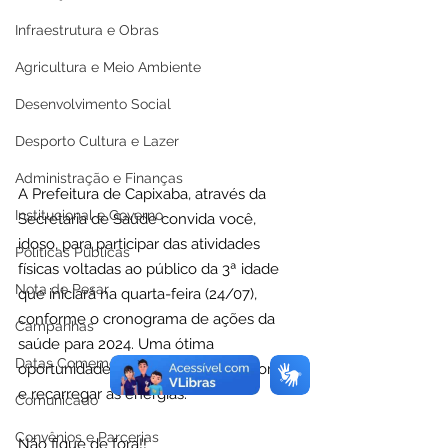
Infraestrutura e Obras
Agricultura e Meio Ambiente
Desenvolvimento Social
Desporto Cultura e Lazer
Administração e Finanças
A Prefeitura de Capixaba, através da 
Institucional e Governo
Secretaria de Saúde convida você, 
idoso, para participar das atividades 
Políticas Públicas
físicas voltadas ao público da 3ª idade 
Nota de Pesar
que iniciará na quarta-feira (24/07), 
conforme o cronograma de ações da 
Campanhas
saúde para 2024. Uma ótima 
Datas Comemorativas
oportunidade para movimentar o corpo 
e recarregar as energias.
Comunicado
Convênios e Parcerias
Não fique de fora!!