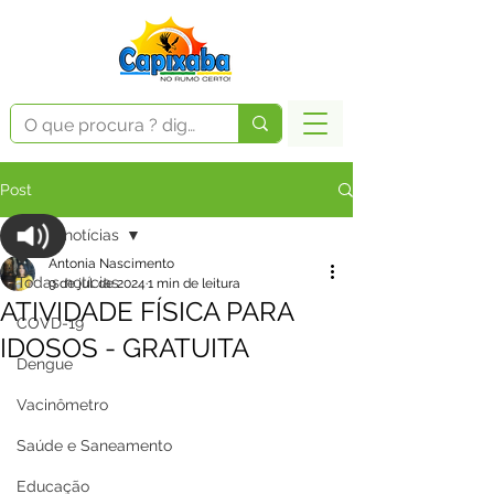
Post
Todas notícias
Antonia Nascimento
Todas notícias
9 de jul. de 2024
1 min de leitura
ATIVIDADE FÍSICA PARA
COVD-19
IDOSOS - GRATUITA
Dengue
Vacinômetro
Saúde e Saneamento
Educação