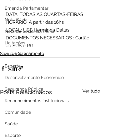
Emenda Parlamentar
DATA: TODAS AS QUARTAS-FEIRAS
Nota Oficial
HORÁRIO: A partir das 16hs
LOCAL: UBS Herminda Dallas
Nota de Esclarecimento
DOCUMENTOS NECESSÁRIOS : Cartão 
Licitações
do SUS e RG
Saúde e Saneamento
Assistência Social
Esporte
Desenvolvimento Econômico
Segurança Pública
Ver tudo
Posts Relacionados
Reconhecimentos Institucionais
Comunidade
Saúde
Esporte