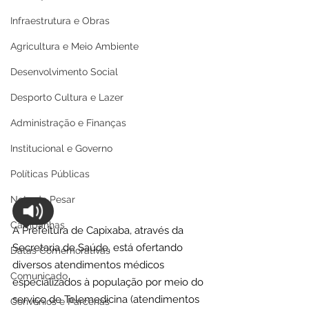
Infraestrutura e Obras
Agricultura e Meio Ambiente
Desenvolvimento Social
Desporto Cultura e Lazer
Administração e Finanças
Institucional e Governo
Políticas Públicas
Nota de Pesar
Campanhas
A Prefeitura de Capixaba, através da 
Secretaria de Saúde, está ofertando 
Datas Comemorativas
diversos atendimentos médicos 
Comunicado
especializados à população por meio do 
serviço de Telemedicina (atendimentos 
Convênios e Parcerias