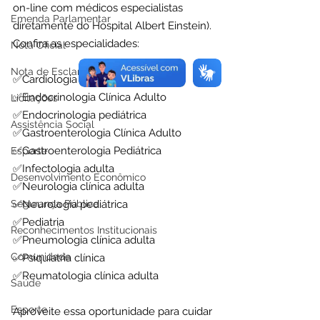
on-line com médicos especialistas 
Emenda Parlamentar
diretamente do Hospital Albert Einstein). 
Confira as especialidades:
Nota Oficial
Nota de Esclarecimento
✅Cardiologia clínica adulta
✅Endocrinologia Clínica Adulto
Licitações
✅Endocrinologia pediátrica
Assistência Social
✅Gastroenterologia Clínica Adulto
✅Gastroenterologia Pediátrica
Esporte
✅Infectologia adulta
Desenvolvimento Econômico
✅Neurologia clínica adulta
Segurança Pública
✅Neurologia pediátrica
✅Pediatria
Reconhecimentos Institucionais
✅Pneumologia clínica adulta
Comunidade
✅Psiquiatria clínica
✅Reumatologia clínica adulta
Saúde
Esporte
Aproveite essa oportunidade para cuidar 