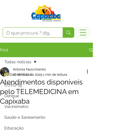
Post
Todas notícias
Antonia Nascimento
Todas notícias
26 de mai. de 2025
1 min de leitura
Atendimentos disponíveis
COVD-19
pelo TELEMEDICINA em
Dengue
Capixaba
Vacinômetro
Saúde e Saneamento
Educação