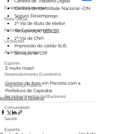
Carteira de Trabalho Digital
Emenda Parlamentar
Carteira de Identidade Nacional -CIN
Seguro Desemprego
Nota Oficial
2ª Via de título de eleitor
Nota de Esclarecimento
Recuperação 
GOV.BR
2ª Via de CNH
Licitações
Impressão do cartão SUS
Assistência Social
Serviços de CPF
Esporte
E muito mais!!
Desenvolvimento Econômico
Governo do Acre em Parceria com a 
Segurança Pública
Prefeitura de Capixaba 
Reconhecimentos Institucionais
Institucional e Governo
Comunidade
Saúde
Esporte