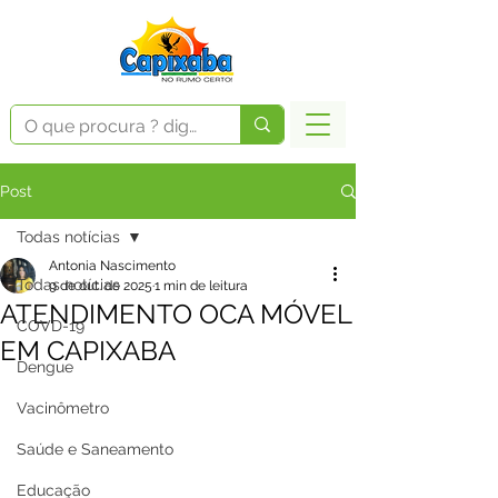
Post
Todas notícias
Antonia Nascimento
Todas notícias
9 de out. de 2025
1 min de leitura
ATENDIMENTO OCA MÓVEL
COVD-19
EM CAPIXABA
Dengue
Vacinômetro
Saúde e Saneamento
Educação