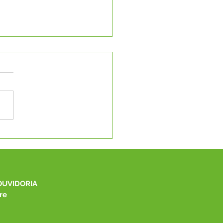
eitura de Capixaba
be novos
pamentos para
elho Tutelar e CMDCA
OUVIDORIA
re