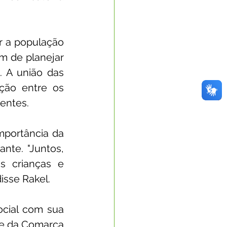
r a população 
m de planejar 
 A união das 
ão entre os 
entes.
mportância da 
te. "Juntos, 
 crianças e 
isse Rakel.
cial com sua 
te da Comarca 