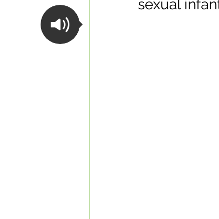
sexual infant
Datas Comemorativas
Com
Nota de Esclarecimento
Li
Segurança Pública
Reconhe
Memória e Cultura