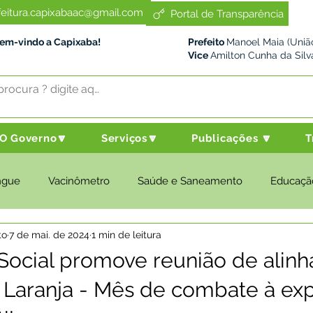
feitura.capixabaac@gmail.com
Portal de Transparência
Bem-vindo a Capixaba!
Prefeito
Manoel Maia (União
Vice
Amilton Cunha da Silv
O Governo🔽
Serviços🔽
Publicações 🔽
T
ngue
Vacinômetro
Saúde e Saneamento
Educaçã
to
7 de mai. de 2024
1 min de leitura
cultura e Meio Ambiente
Desenvolvimento Social
Despo
 Social promove reunião de alin
 Laranja - Mês de combate à ex
nstitucional e Governo
Políticas Públicas
Nota de Pesar