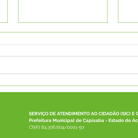
SECRETÁRIA DE
Pref
DESENVOLVIMENTO
rece
SOCIAL DE CAPIXABA
equi
PARTICIPA DO 26º
Cons
CONGEMAS E REPRESENTA
SERVIÇO DE ATENDIMENTO AO CIDADÃO (SIC) E 
O MUNICÍPIO EM
Prefeitura Municipal de Capixaba - Estado do Ac
ENCONTRO NACIONAL
CNPJ 84.306.604/0001-50