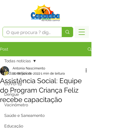
Post
Todas notícias
Antonia Nascimento
Todas notícias
20 de jun. de 2022
1 min de leitura
Assistência Social: Equipe
COVD-19
do Program Criança Feliz
Dengue
recebe capacitação
Vacinômetro
Saúde e Saneamento
Educação