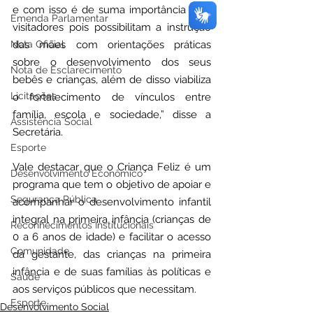
e com isso é de suma importância para 
Emenda Parlamentar
visitadores pois possibilitam a instrução 
das mães com orientações práticas 
Nota Oficial
sobre o desenvolvimento dos seus 
Nota de Esclarecimento
bebês e crianças, além de disso viabiliza 
Licitações
o fortalecimento de vínculos entre 
família, escola e sociedade,” disse a 
Assistência Social
Secretária.
Esporte
Vale destacar que o Criança Feliz é um 
Desenvolvimento Econômico
programa que tem o objetivo de apoiar e 
Segurança Pública
acompanhar o desenvolvimento infantil 
integral na primeira infância (crianças de 
Reconhecimentos Institucionais
0 a 6 anos de idade) e facilitar o acesso 
Comunidade
da gestante, das crianças na primeira 
infância e de suas famílias às políticas e 
Saúde
aos serviços públicos que necessitam.
Esporte
Desenvolvimento Social