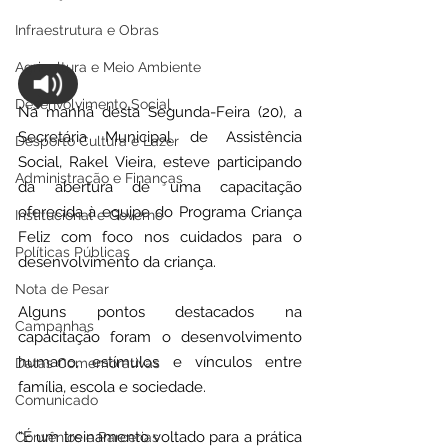
Infraestrutura e Obras
Agricultura e Meio Ambiente
Desenvolvimento Social
Na manhã desta Segunda-Feira (20), a 
Secretária Municipal de Assistência 
Desporto Cultura e Lazer
Social, Rakel Vieira, esteve participando 
Administração e Finanças
da abertura de uma capacitação 
oferecida à equipe do Programa Criança 
Institucional e Governo
Feliz com foco nos cuidados para o 
Políticas Públicas
desenvolvimento da criança. 
Nota de Pesar
Alguns pontos destacados na 
Campanhas
capacitação foram o desenvolvimento 
humano, estímulos e vínculos entre 
Datas Comemorativas
família, escola e sociedade.
Comunicado
“É um treinamento voltado para a prática 
Convênios e Parcerias