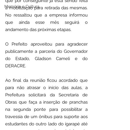
que por conseguinte já está sendo feita 
Memória e Cultura
a mobilização para retirada das mesmas. 
No ressaltou que a empresa informou 
que ainda esse mês seguirá o 
andamento das próximas etapas.
O Prefeito aproveitou para agradecer 
publicamente a parceria do Governador 
do Estado, Gladson Cameli e do 
DERACRE.
Ao final da reunião ficou acordado que 
para não atrasar o início das aulas, a 
Prefeitura solicitará da Secretaria de 
Obras que faça a inserção de pranchas 
na segunda ponte para possibilitar a 
travessia de um ônibus para suporte aos 
estudantes do outro lado do igarapé até 