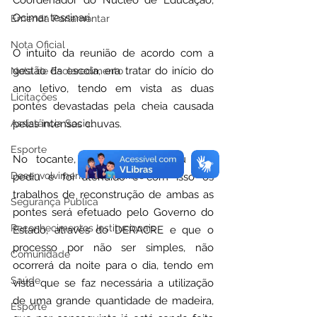
Coordenador do Núcleo de Educação, 
Ocimar tessinari.
Emenda Parlamentar
Nota Oficial
O intuito da reunião de acordo com a 
gestão da escola, era tratar do início do 
Nota de Esclarecimento
ano letivo, tendo em vista as duas 
Licitações
pontes devastadas pela cheia causada 
Assistência Social
pelas intensas chuvas. 
Esporte
No tocante, o Prefeito explicou que 
Desenvolvimento Econômico
pediu e foi atendido e com isso os 
trabalhos de reconstrução de ambas as 
Segurança Pública
pontes será efetuado pelo Governo do 
Reconhecimentos Institucionais
Estado, através do DERACRE e que o 
processo por não ser simples, não 
Comunidade
ocorrerá da noite para o dia, tendo em 
Saúde
vista que se faz necessária a utilização 
de uma grande quantidade de madeira, 
Esporte