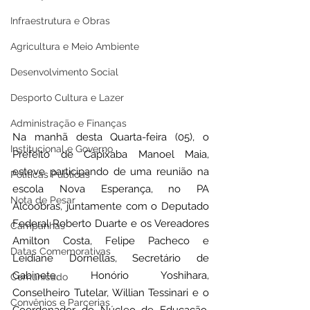
Infraestrutura e Obras
Agricultura e Meio Ambiente
Desenvolvimento Social
Desporto Cultura e Lazer
Administração e Finanças
Na manhã desta Quarta-feira (05), o 
Institucional e Governo
Prefeito de Capixaba Manoel Maia, 
esteve participando de uma reunião na 
Políticas Públicas
escola Nova Esperança, no PA 
Nota de Pesar
Alcoobras, juntamente com o Deputado 
Federal Roberto Duarte e os Vereadores 
Campanhas
Amilton Costa, Felipe Pacheco e 
Datas Comemorativas
Leidiane Dornellas, Secretário de 
Gabinete, Honório Yoshihara, 
Comunicado
Conselheiro Tutelar, Willian Tessinari e o 
Convênios e Parcerias