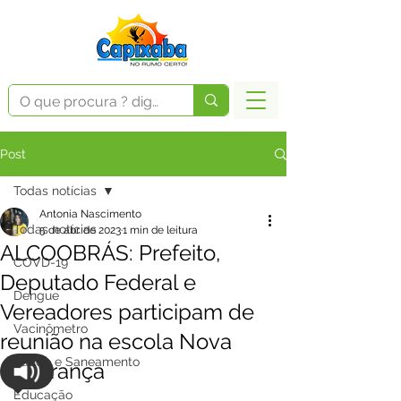
Post
Todas notícias
Antonia Nascimento
Todas notícias
5 de abr. de 2023
1 min de leitura
ALCOOBRÁS: Prefeito,
COVD-19
Deputado Federal e
Dengue
Vereadores participam de
Vacinômetro
reunião na escola Nova
Saúde e Saneamento
Esperança
Educação